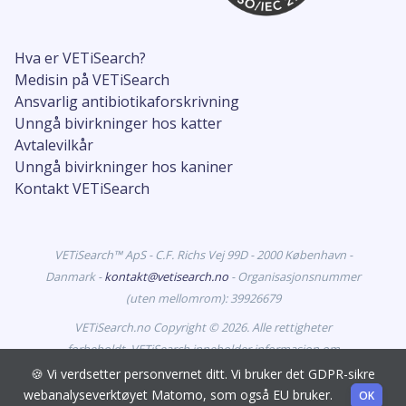
Hva er VETiSearch?
Medisin på VETiSearch
Ansvarlig antibiotikaforskrivning
Unngå bivirkninger hos katter
Avtalevilkår
Unngå bivirkninger hos kaniner
Kontakt VETiSearch
VETiSearch™ ApS - C.F. Richs Vej 99D - 2000 København -
Danmark -
kontakt@vetisearch.no
- Organisasjonsnummer
(uten mellomrom): 39926679
VETiSearch.no Copyright © 2026. Alle rettigheter
forbeholdt. VETiSearch inneholder informasjon om
legemidler til dyr som er godkjent for markedsføring i
🍪 Vi verdsetter personvernet ditt. Vi bruker det GDPR-sikre
Norge, og retter seg mot dyrehelsepersonell.
webanalyseverktøyet Matomo, som også EU bruker.
OK