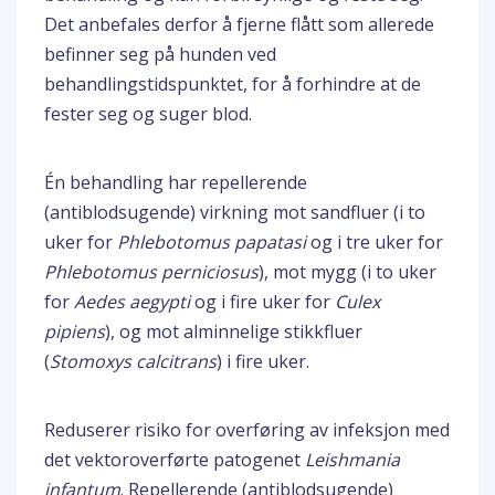
Det anbefales derfor å fjerne flått som allerede
befinner seg på hunden ved
behandlingstidspunktet, for å forhindre at de
fester seg og suger blod.
Én behandling har repellerende
(antiblodsugende) virkning mot sandfluer (i to
uker for
Phlebotomus papatasi
og i tre uker for
Phlebotomus perniciosus
), mot mygg (i to uker
for
Aedes aegypti
og i fire uker for
Culex
pipiens
), og mot alminnelige stikkfluer
(
Stomoxys calcitrans
) i fire uker.
Reduserer risiko for overføring av infeksjon med
det vektoroverførte patogenet
Leishmania
infantum
. Repellerende (antiblodsugende)