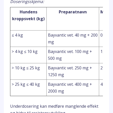
Doseringsskjema:
Hundens
Preparatnavn
Meng
kroppsvekt (kg)
(ml)
≤ 4 kg
Bayvantic vet. 40 mg + 200
0,4 ml
mg
> 4 kg ≤ 10 kg
Bayvantic vet. 100 mg +
1,0 ml
500 mg
> 10 kg ≤ 25 kg
Bayvantic vet. 250 mg +
2,5 ml
1250 mg
> 25 kg ≤ 40 kg
Bayvantic vet. 400 mg +
4,0 ml
2000 mg
Underdosering kan medføre manglende effekt