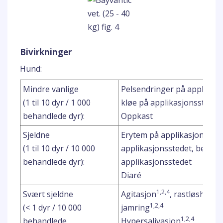
Bivirkninger
Hund:
Mindre vanlige
Pelsendringer på applikasjon
(1 til 10 dyr / 1 000
kløe på applikasjonsstedet
behandlede dyr):
Oppkast
Sjeldne
Erytem på applikasjonssted
(1 til 10 dyr / 10 000
applikasjonsstedet, betenn
behandlede dyr):
applikasjonsstedet
Diaré
1,2,4
1,2,
Svært sjeldne
Agitasjon
, rastløshet
1,2,4
(< 1 dyr / 10 000
jamring
1,2,4
behandlede
Hypersalivasjon