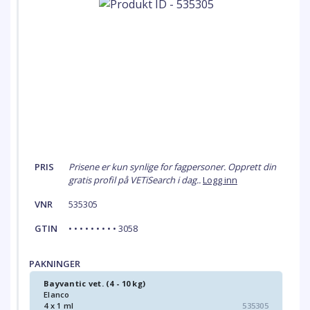
PRIS
Prisene er kun synlige for fagpersoner. Opprett din
gratis profil på VETiSearch i dag..
Logg inn
VNR
535305
GTIN
• • • • • • • • • 3058
PAKNINGER
Bayvantic vet. (4 - 10 kg)
Elanco
4 x 1 ml
535305