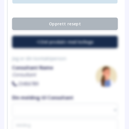
Opprett resept
Del produkt med kollega
Jeg er din kontaktperson
Consultant Name
Consultant
23456789
Din melding til Consultant