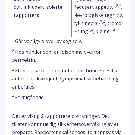
1,2,4
dyr, inkludert isolerte
Redusert appetitt
, letar
rapporter):
Nevrologiske tegn (uvanli
1,2,4
3
rykninger)
, tremor
1,4
1,4
Gniing
, kløing
1
Går vanligvis over av seg selv.
2
Hos hunder som er følsomme overfor
permetrin.
3
Etter utilsiktet oralt inntak hos hund. Spesifikt
antidot er ikke kjent. Symptomatisk behandling
anbefales.
4
Forbigående.
Det er viktig å rapportere bivirkninger. Det
tillater kontinuerlig sikkerhetsovervåking av et
preparat. Rapporter skal sendes, fortrinnsvis via