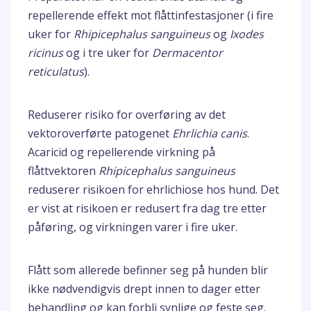
repellerende effekt mot flåttinfestasjoner (i fire
uker for
Rhipicephalus sanguineus
og
Ixodes
ricinus
og i tre uker for
Dermacentor
reticulatus
).
Reduserer risiko for overføring av det
vektoroverførte patogenet
Ehrlichia canis
.
Acaricid og repellerende virkning på
flåttvektoren
Rhipicephalus sanguineus
reduserer risikoen for ehrlichiose hos hund. Det
er vist at risikoen er redusert fra dag tre etter
påføring, og virkningen varer i fire uker.
Flått som allerede befinner seg på hunden blir
ikke nødvendigvis drept innen to dager etter
behandling og kan forbli synlige og feste seg.