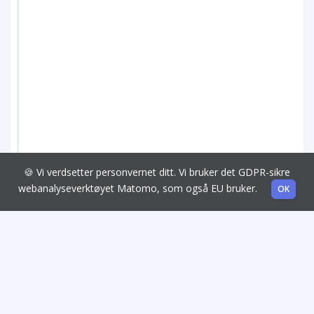
🍪 Vi verdsetter personvernet ditt. Vi bruker det GDPR-sikre
webanalyseverktøyet Matomo, som også EU bruker.
OK