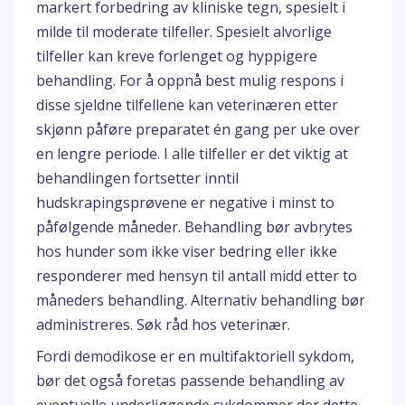
markert forbedring av kliniske tegn, spesielt i
milde til moderate tilfeller. Spesielt alvorlige
tilfeller kan kreve forlenget og hyppigere
behandling. For å oppnå best mulig respons i
disse sjeldne tilfellene kan veterinæren etter
skjønn påføre preparatet én gang per uke over
en lengre periode. I alle tilfeller er det viktig at
behandlingen fortsetter inntil
hudskrapingsprøvene er negative i minst to
påfølgende måneder. Behandling bør avbrytes
hos hunder som ikke viser bedring eller ikke
responderer med hensyn til antall midd etter to
måneders behandling. Alternativ behandling bør
administreres. Søk råd hos veterinær.
Fordi demodikose er en multifaktoriell sykdom,
bør det også foretas passende behandling av