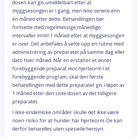
dosen kan gis umiddelbart etter at
myggsesongen er i gang, men ikke senere enn
én måned etter dette. Behandlingen bør
fortsette med regelmessige månedlige
intervaller inntil 1 måned etter at myggsesongen
er over. Det anbefales å sette opp en rutine med
administrering av preparatet på samme dag eller
dato hver måned. Når en erstatter et annet
forebyggende preparat mot hjerteorm i et
forebyggende program, skal den første
behandlingen med dette preparatet gis i løpet av
1 måned etter den siste dosen av det tidligere
preparatet.
I ikke-endemiske områder skulle det ikke være
noen risiko for at hunder har hjerteorm. De kan
derfor behandles uten spesielle hensyn.