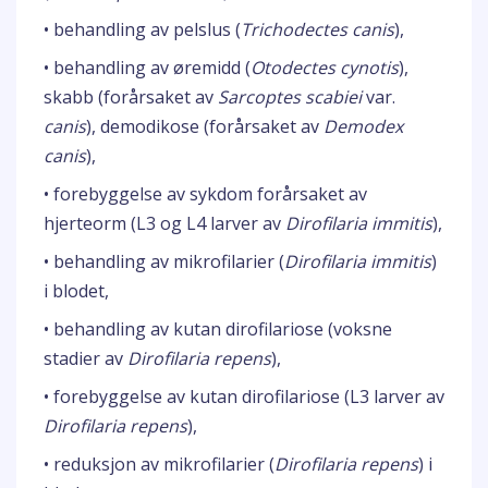
• behandling av pelslus (
Trichodectes canis
),
• behandling av øremidd (
Otodectes cynotis
),
skabb (forårsaket av
Sarcoptes scabiei
var.
canis
), demodikose (forårsaket av
Demodex
canis
),
• forebyggelse av sykdom forårsaket av
hjerteorm (L3 og L4 larver av
Dirofilaria immitis
),
• behandling av mikrofilarier (
Dirofilaria immitis
)
i blodet,
• behandling av kutan dirofilariose (voksne
stadier av
Dirofilaria repens
),
• forebyggelse av kutan dirofilariose (L3 larver av
Dirofilaria repens
),
• reduksjon av mikrofilarier (
Dirofilaria repens
) i