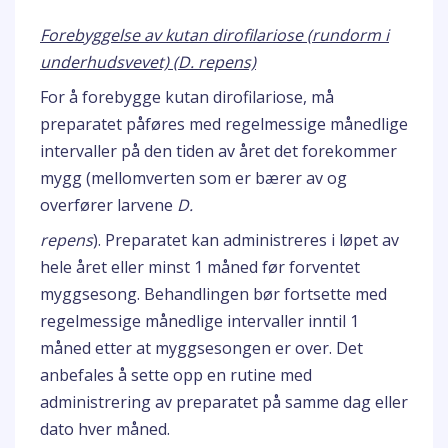
Forebyggelse av kutan dirofilariose (rundorm i
underhudsvevet) (D. repens)
For å forebygge kutan dirofilariose, må
preparatet påføres med regelmessige månedlige
intervaller på den tiden av året det forekommer
mygg (mellomverten som er bærer av og
overfører larvene
D.
repens
). Preparatet kan administreres i løpet av
hele året eller minst 1 måned før forventet
myggsesong. Behandlingen bør fortsette med
regelmessige månedlige intervaller inntil 1
måned etter at myggsesongen er over. Det
anbefales å sette opp en rutine med
administrering av preparatet på samme dag eller
dato hver måned.