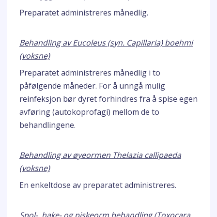
Preparatet administreres månedlig.
Behandling av Eucoleus (syn. Capillaria) boehmi
(voksne)
Preparatet administreres månedlig i to
påfølgende måneder. For å unngå mulig
reinfeksjon bør dyret forhindres fra å spise egen
avføring (autokoprofagi) mellom de to
behandlingene.
Behandling av øyeormen Thelazia callipaeda
(voksne)
En enkeltdose av preparatet administreres.
Spol-, hake- og piskeorm behandling
(Toxocara