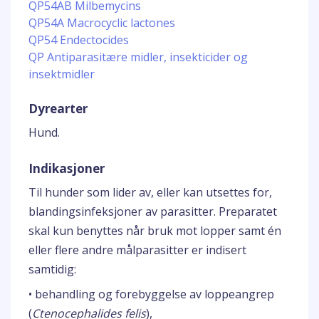
QP54AB Milbemycins
QP54A Macrocyclic lactones
QP54 Endectocides
QP Antiparasitære midler, insekticider og
insektmidler
Dyrearter
Hund.
Indikasjoner
Til hunder som lider av, eller kan utsettes for,
blandingsinfeksjoner av parasitter. Preparatet
skal kun benyttes når bruk mot lopper samt én
eller flere andre målparasitter er indisert
samtidig:
• behandling og forebyggelse av loppeangrep
(
Ctenocephalides felis
),