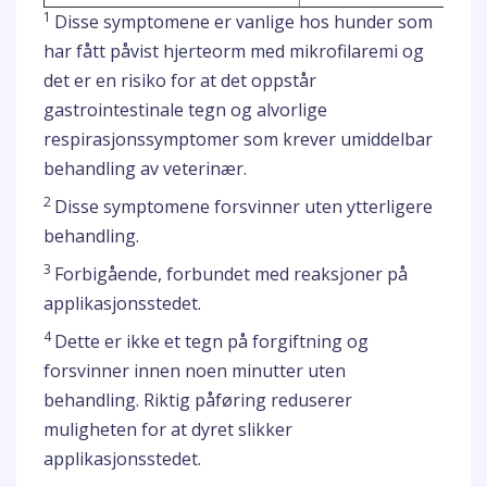
1
Disse symptomene er vanlige hos hunder som
har fått påvist hjerteorm med mikrofilaremi og
det er en risiko for at det oppstår
gastrointestinale tegn og alvorlige
respirasjonssymptomer som krever umiddelbar
behandling av veterinær.
2
Disse symptomene forsvinner uten ytterligere
behandling.
3
Forbigående, forbundet med reaksjoner på
applikasjonsstedet.
4
Dette er ikke et tegn på forgiftning og
forsvinner innen noen minutter uten
behandling. Riktig påføring reduserer
muligheten for at dyret slikker
applikasjonsstedet.