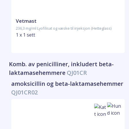
Vetmast
236,3 mg/ml Lyofilisat og væske til injeksjon (Hetteglass)
1 x 1 sett
Komb. av penicilliner, inkludert beta-
laktamasehemmere
QJ01CR
amoksicillin og beta-laktamasehemmer
QJ01CR02