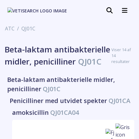
ATC
QJ01C
Beta-laktam antibakterielle
Viser 14 af
14
midler, penicilliner
QJ01C
resultater
Beta-laktam antibakterielle midler,
penicilliner
QJ01C
Penicilliner med utvidet spekter
QJ01CA
amoksicillin
QJ01CA04