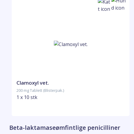
Clamoxyl vet.
200 mg Tablett (Blisterpak.)
1 x 10 stk
Beta-laktamaseømfintlige penicilliner