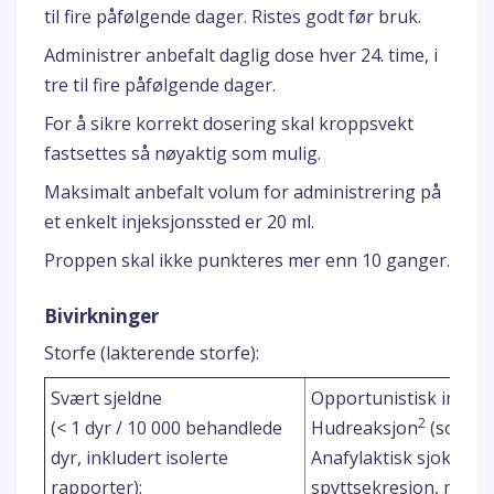
til fire påfølgende dager. Ristes godt før bruk.
Administrer anbefalt daglig dose hver 24. time, i
tre til fire påfølgende dager.
For å sikre korrekt dosering skal kroppsvekt
fastsettes så nøyaktig som mulig.
Maksimalt anbefalt volum for administrering på
et enkelt injeksjonssted er 20 ml.
Proppen skal ikke punkteres mer enn 10 ganger.
Bivirkninger
Storfe (lakterende storfe):
Svært sjeldne
Opportunistisk infeks
2
(< 1 dyr / 10 000 behandlede
Hudreaksjon
(som urt
dyr, inkludert isolerte
Anafylaktisk sjokk, sk
rapporter):
spyttsekresjon, mage-