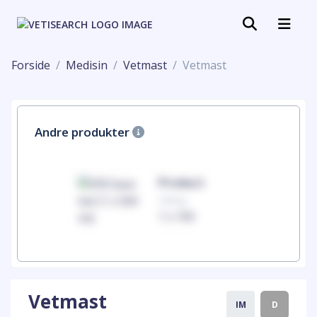
Forside
Medisin
Vetmast
Vetmast
Andre produkter
uct
Product
100mg
00
1 x 100
Vetmast
IM
D