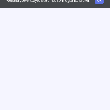
webanalyseverktøyet Matomo, som også EU bruker.
OK