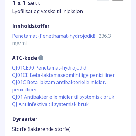
1 x 1 sett
Lyofilisat og væske til injeksjon
Innholdstoffer
Penetamat (Penethamat-hydrojodid)
: 236,3
mg/ml
ATC-kode
QJ01CE90 Penetamat-hydrojodid
QJ01CE Beta-laktamaseømfintlige penicilliner
QJ01C Beta-laktam antibakterielle midler,
penicilliner
QJ01 Antibakterielle midler til systemisk bruk
QJ Antiinfektiva til systemisk bruk
Dyrearter
Storfe (lakterende storfe)