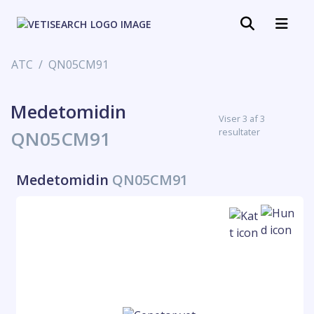
ATC
QN05CM91
Medetomidin
Viser 3 af 3
resultater
QN05CM91
Medetomidin
QN05CM91