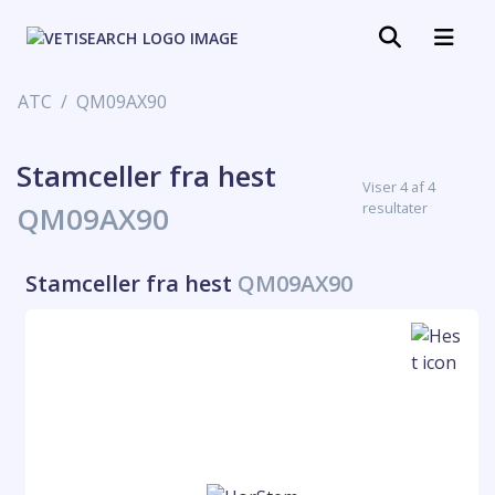
ATC
QM09AX90
Stamceller fra hest
Viser 4 af 4
resultater
QM09AX90
Stamceller fra hest
QM09AX90