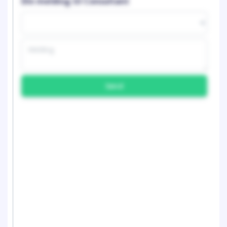
Din melding til Consultant
Send