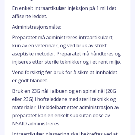
En enkelt intraartikulær injeksjon på 1 ml i det
affiserte leddet.
Administrasjonsmåte:
Preparatet må administreres intraartikulært,
kun av en veterinær, og ved bruk av strikt
aseptiske metoder. Preparatet må håndteres og
injiseres etter sterile teknikker og i et rent miljø.
Vend forsiktig før bruk for å sikre at innholdet
er godt blandet.
Bruk en 23G nål i albuen og en spinal nål (20G
eller 23G) i hofteleddene med steril teknikk og
materialer. Umiddelbart etter administrasjon av
preparatet kan en enkelt subkutan dose av
NSAID administreres.
Intraartikulær plassering skal bekreftes ved at