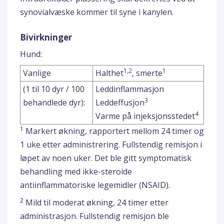
synovialvæske kommer til syne i kanylen.
Bivirkninger
Hund:
1,2
1
Vanlige
Halthet
, smerte
(1 til 10 dyr / 100
Leddinflammasjon
3
behandlede dyr):
Leddeffusjon
4
Varme på injeksjonsstedet
1
Markert økning, rapportert mellom 24 timer og
1 uke etter administrering. Fullstendig remisjon i
løpet av noen uker. Det ble gitt symptomatisk
behandling med ikke-steroide
antiinflammatoriske legemidler (NSAID).
2
Mild til moderat økning, 24 timer etter
administrasjon. Fullstendig remisjon ble