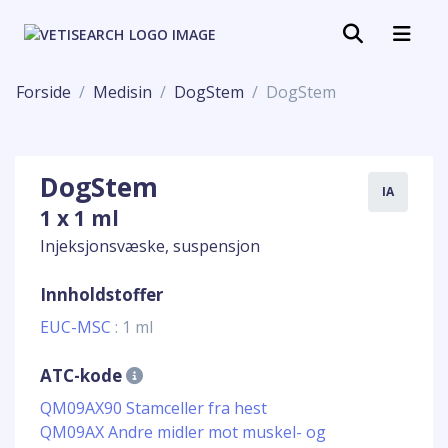
Forside
Medisin
DogStem
DogStem
DogStem
IA
1 x 1 ml
Injeksjonsvæske, suspensjon
Innholdstoffer
EUC-MSC
: 1 ml
ATC-kode
QM09AX90 Stamceller fra hest
QM09AX Andre midler mot muskel- og