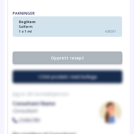
PAKNINGER
DogStem
Salfarm
1 x 1 ml
438201
Opprett resept
Del produkt med kollega
Jeg er din kontaktperson
Consultant Name
Consultant
23456789