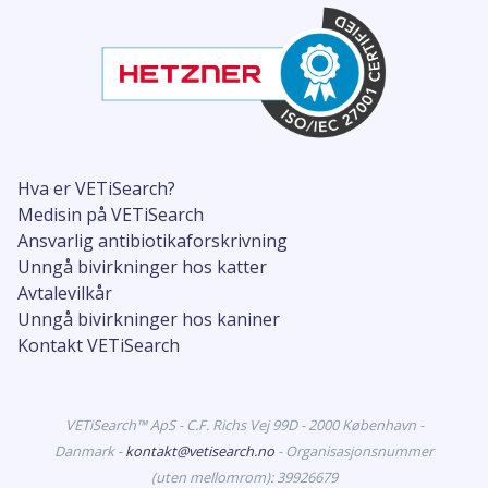
Hva er VETiSearch?
Medisin på VETiSearch
Ansvarlig antibiotikaforskrivning
Unngå bivirkninger hos katter
Avtalevilkår
Unngå bivirkninger hos kaniner
Kontakt VETiSearch
VETiSearch™ ApS - C.F. Richs Vej 99D - 2000 København -
Danmark -
kontakt@vetisearch.no
- Organisasjonsnummer
(uten mellomrom): 39926679