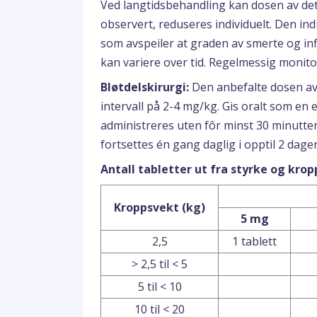
Ved langtidsbehandling kan dosen av dett
observert, reduseres individuelt. Den indi
som avspeiler at graden av smerte og in
kan variere over tid. Regelmessig monito
Bløtdelskirurgi:
Den anbefalte dosen av
intervall på 2-4 mg/kg. Gis oralt som en 
administreres uten fôr minst 30 minutte
fortsettes én gang daglig i opptil 2 dager 
Antall tabletter ut fra styrke og krop
Kroppsvekt (kg)
5 mg
2,5
1 tablett
> 2,5 til < 5
5 til < 10
10 til < 20