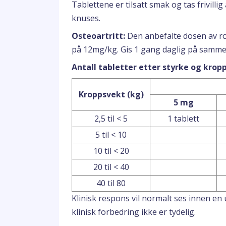
Tablettene er tilsatt smak og tas frivillig
knuses.
Osteoartritt:
Den anbefalte dosen av ro
på 12mg/kg. Gis 1 gang daglig på samme t
Antall tabletter etter styrke og krop
Kroppsvekt (kg)
5 mg
2,5 til < 5
1 tablett
5 til < 10
10 til < 20
20 til < 40
40 til 80
Klinisk respons vil normalt ses innen en
klinisk forbedring ikke er tydelig.