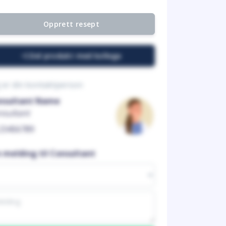
Opprett resept
Del produkt med kollega
 er din kontaktperson
nsultant Name
nsultant
23456789
n melding til Consultant