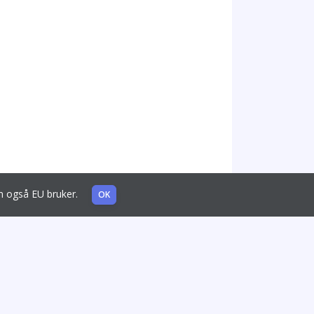
som også EU bruker.
OK
Lignende pakninger