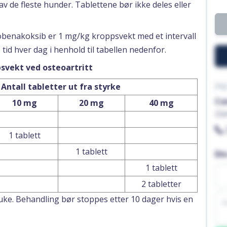
 av de fleste hunder. Tablettene bør ikke deles eller
benakoksib er 1 mg/kg kroppsvekt med et intervall
id hver dag i henhold til tabellen nedenfor.
psvekt ved osteoartritt
Jeg
Antall tabletter ut fra styrke
Co
10 mg
20 mg
40 mg
Co
1 tablett
1 tablett
Di
1 tablett
2 tabletter
 uke. Behandling bør stoppes etter 10 dager hvis en