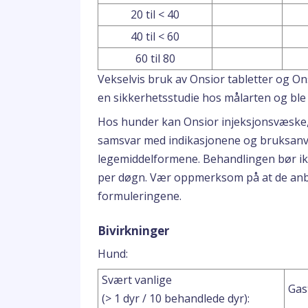
20 til < 40
40 til < 60
60 til 80
Vekselvis bruk av Onsior tabletter og On
en sikkerhetsstudie hos målarten og ble 
Hos hunder kan Onsior injeksjonsvæske, o
samsvar med indikasjonene og bruksanvi
legemiddelformene. Behandlingen bør ikke
per døgn. Vær oppmerksom på at de anbef
formuleringene.
Bivirkninger
Hund:
Svært vanlige
Gast
(> 1 dyr / 10 behandlede dyr):