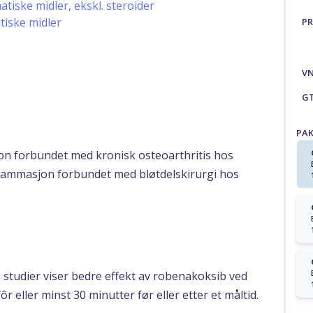
iske midler, ekskl. steroider
iske midler
PR
V
G
PA
on forbundet med kronisk osteoarthritis hos
flammasjon forbundet med bløtdelskirurgi hos
 studier viser bedre effekt av robenakoksib ved
r eller minst 30 minutter før eller etter et måltid.