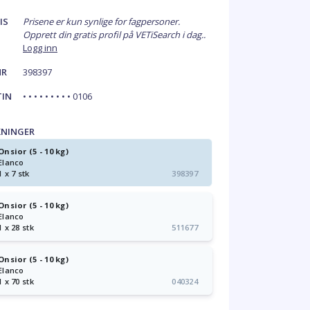
IS
Prisene er kun synlige for fagpersoner.
Opprett din gratis profil på VETiSearch i dag..
Logg inn
NR
398397
TIN
• • • • • • • • • 0106
KNINGER
Onsior (5 - 10 kg)
Elanco
1 x 7 stk
398397
Onsior (5 - 10 kg)
Elanco
1 x 28 stk
511677
Onsior (5 - 10 kg)
Elanco
1 x 70 stk
040324