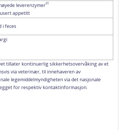
[2]
høyede leverenzymer
usert appetitt
 i feces
argi
Det tillater kontinuerlig sikkerhetsovervåking av et
svis via veterinær, til innehaveren av
jonale legemiddelmyndigheten via det nasjonale
egget for respektiv kontaktinformasjon.