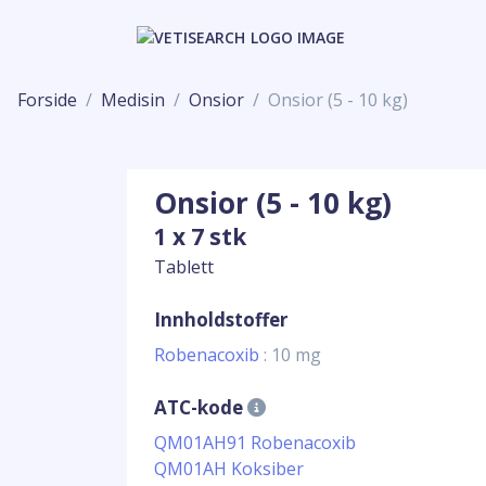
Forside
Medisin
Onsior
Onsior (5 - 10 kg)
Onsior (5 - 10 kg)
1 x 7 stk
Tablett
Innholdstoffer
Robenacoxib
: 10 mg
ATC-kode
QM01AH91 Robenacoxib
QM01AH Koksiber