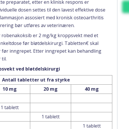
e preparatet, etter en klinisk respons er
viduelle dosen settes til den lavest effektive dose
flammasjon assosiert med kronisk osteoarthritis
rering bør utføres av veterinæren.
 robenakoksib er 2 mg/kg kroppsvekt med et
enkeltdose før bløtdelskirurgi. Tabletten€ skal
r før inngrepet. Etter inngrepet kan behandling
til.
psvekt ved bløtdelskirurgi
Antall tabletter ut fra styrke
10 mg
20 mg
40 mg
1 tablett
1 tablett
1 tablett