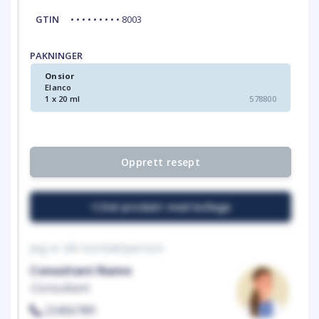
GTIN
• • • • • • • • • 8003
PAKNINGER
Onsior
Elanco
1 x 20 ml
578800
Opprett resept
Del produkt med kollega
Jeg er din kontaktperson
Consultant Name
Consultant
23456789