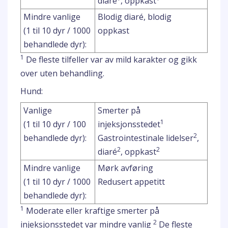
diaré
, oppkast
Mindre vanlige
Blodig diaré, blodig
(1 til 10 dyr / 1000
oppkast
behandlede dyr):
1
De fleste tilfeller var av mild karakter og gikk
over uten behandling.
Hund:
Vanlige
Smerter på
1
(1 til 10 dyr / 100
injeksjonsstedet
2
behandlede dyr):
Gastrointestinale lidelser
,
2
2
diaré
, oppkast
Mindre vanlige
Mørk avføring
(1 til 10 dyr / 1000
Redusert appetitt
behandlede dyr):
1
Moderate eller kraftige smerter på
2
injeksjonsstedet var mindre vanlig
De fleste