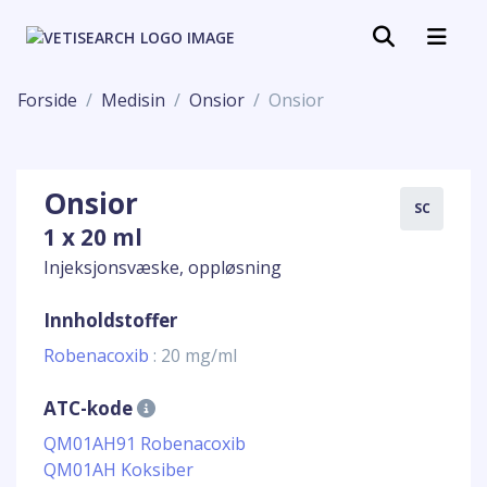
Forside
Medisin
Onsior
Onsior
Onsior
SC
1 x 20 ml
Injeksjonsvæske, oppløsning
Innholdstoffer
Robenacoxib
: 20 mg/ml
ATC-kode
QM01AH91 Robenacoxib
QM01AH Koksiber