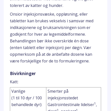
tolerert av katter og hunder.
Onsior injeksjonsvæske, oppløsning, eller
tabletter kan brukes vekselvis i samsvar med
indikasjonene og bruksanvisningen som er
godkjent for hver av legemiddelformene.
Behandlingen bør ikke overskride én dose
(enten tablett eller injeksjon) per døgn. Vær
oppmerksom på at de anbefalte dosene kan
være forskjellige for de to formuleringene.
Bivirkninger
Katt:
Vanlige
Smerter på
(1 til 10 dyr / 100
injeksjonsstedet
1
behandlede dyr):
Gastrointestinale lidelser
,
1
1