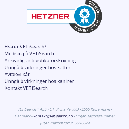
Hva er VETiSearch?
Medisin på VETiSearch
Ansvarlig antibiotikaforskrivning
Unngå bivirkninger hos katter
Avtalevilkår
Unngå bivirkninger hos kaniner
Kontakt VETiSearch
VETiSearch™ ApS - C.F. Richs Vej 99D - 2000 København -
Danmark -
kontakt@vetisearch.no
- Organisasjonsnummer
(uten mellomrom): 39926679