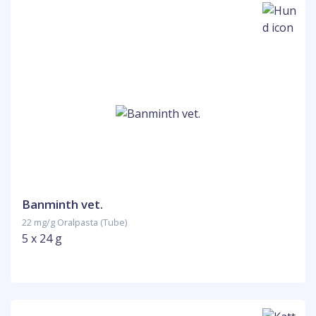
Banminth vet.
22 mg/g Oralpasta (Tube)
5 x 24 g