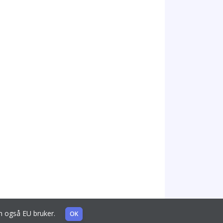
som også EU bruker.
OK