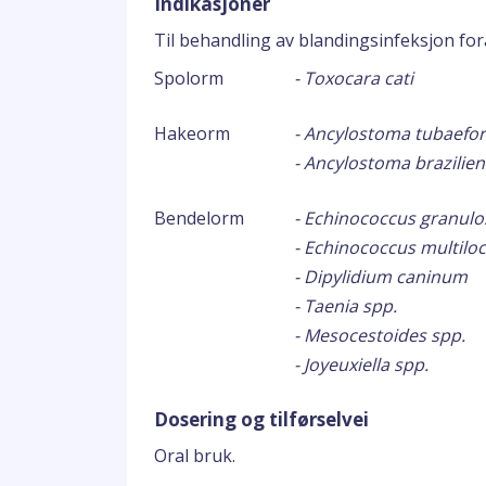
Indikasjoner
Til behandling av blandingsinfeksjon f
Spolorm
- Toxocara cati
Hakeorm
- Ancylostoma tubaefo
- Ancylostoma brazilie
Bendelorm
- Echinococcus granulo
- Echinococcus multiloc
- Dipylidium caninum
- Taenia spp.
- Mesocestoides spp.
- Joyeuxiella spp.
Dosering og tilførselvei
Oral bruk.