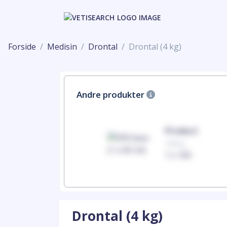
Forside
Medisin
Drontal
Drontal (4 kg)
Andre produkter
Product
Product
100mg
100mg
1 x 100
1 x 100
Drontal (4 kg)