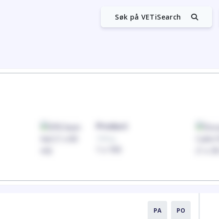
Søk på VETiSearch
Product
100mg
1 x 100
PA
PO