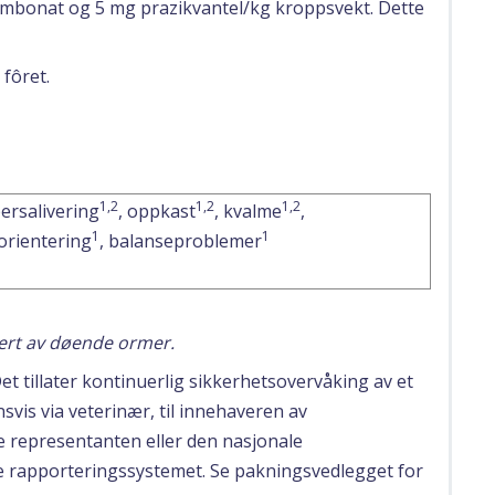
mbonat og 5 mg prazikvantel/kg kroppsvekt. Dette
 fôret.
1,2
1,2
1,2
ersalivering
, oppkast
, kvalme
,
1
1
orientering
, balanseproblemer
ert av døende ormer.
Det tillater kontinuerlig sikkerhetsovervåking av et
svis via veterinær, til innehaveren av
le representanten eller den nasjonale
e rapporteringssystemet. Se pakningsvedlegget for