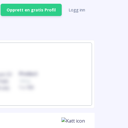
Opprett en gratis Profil
Logg inn
Product
Produc
100mg
100mg
1 x 100
1 x 100