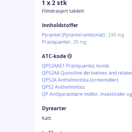
1 x 2 stk
Filmdrasjert tablett
Innholdstoffer
Pyrantel (Pyrantel-embonat)
: 230 mg
Praziquantel
: 20 mg
ATC-kode
QP52AA51 Praziquantel, komb.
QP52AA Quinoline derivatives and relate
QP52A Anthelmintika (ormemidler)
QP52 Anthelmintics
QP Antiparasitære midler, insekticider o
Dyrearter
Katt.