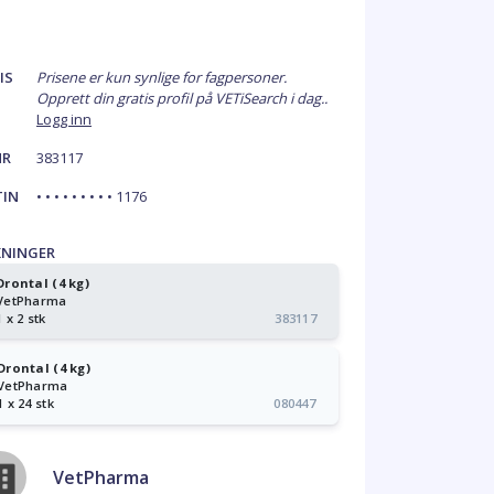
IS
Prisene er kun synlige for fagpersoner.
Opprett din gratis profil på VETiSearch i dag..
Logg inn
NR
383117
TIN
• • • • • • • • • 1176
KNINGER
Drontal (4 kg)
VetPharma
1 x 2 stk
383117
Drontal (4 kg)
VetPharma
1 x 24 stk
080447
VetPharma