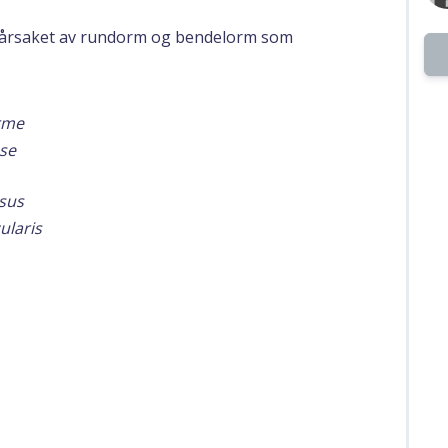
orårsaket av rundorm og bendelorm som
rme
nse
sus
ularis