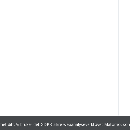
ernet ditt. Vi bruker det GDPR-sikre webanalyseverktøyet Matomo, 