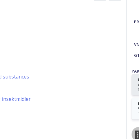
PR
V
G
PA
d substances
g insektmidler