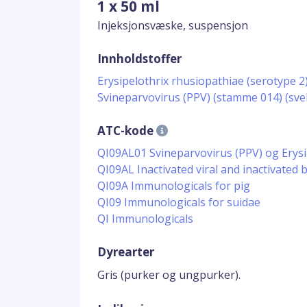
1 x 50 ml
Injeksjonsvæske, suspensjon
Innholdstoffer
Erysipelothrix rhusiopathiae (serotype 
Svineparvovirus (PPV) (stamme 014) (sve
ATC-kode
QI09AL01 Svineparvovirus (PPV) og Erysi
QI09AL Inactivated viral and inactivated b
QI09A Immunologicals for pig
QI09 Immunologicals for suidae
QI Immunologicals
Dyrearter
Gris (purker og ungpurker).