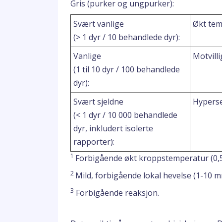
Gris (purker og ungpurker):
Svært vanlige
Økt tem
(> 1 dyr / 10 behandlede dyr):
Vanlige
Motvilli
(1 til 10 dyr / 100 behandlede
dyr):
Svært sjeldne
Hyperse
(< 1 dyr / 10 000 behandlede
dyr, inkludert isolerte
rapporter):
1
Forbigående økt kroppstemperatur (0,5 
2
Mild, forbigående lokal hevelse (1-10 mm
3
Forbigående reaksjon.