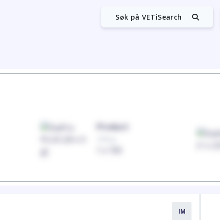
Søk på VETiSearch
Product
100mg
1 x 100
IM