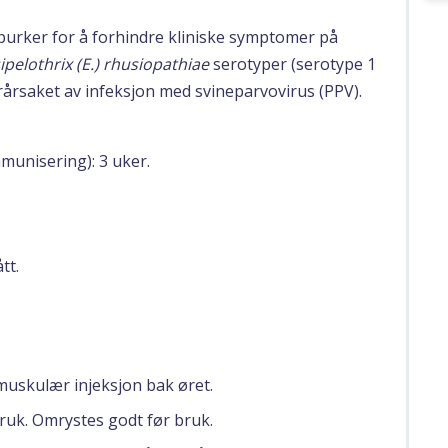
purker for å forhindre kliniske symptomer på
ipelothrix (E.) rhusiopathiae
serotyper (serotype 1
orårsaket av infeksjon med svineparvovirus (PPV).
mmunisering): 3 uker.
tt.
muskulær injeksjon bak øret.
uk. Omrystes godt før bruk.