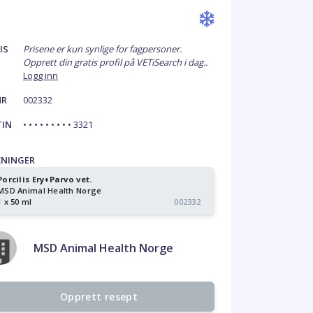
IS
Prisene er kun synlige for fagpersoner.
Opprett din gratis profil på VETiSearch i dag..
Logg inn
NR
002332
TIN
• • • • • • • • • 3321
KNINGER
Porcilis Ery+Parvo vet.
MSD Animal Health Norge
1 x 50 ml
002332
MSD Animal Health Norge
Opprett resept