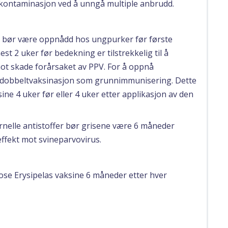
 kontaminasjon ved å unngå multiple anbrudd.
bør være oppnådd hos ungpurker før første
st 2 uker før bedekning er tilstrekkelig til å
ot skade forårsaket av PPV. For å oppnå
n dobbeltvaksinasjon som grunnimmunisering. Dette
ine 4 uker før eller 4 uker etter applikasjon av den
nelle antistoffer bør grisene være 6 måneder
effekt mot svineparvovirus.
ose Erysipelas vaksine 6 måneder etter hver