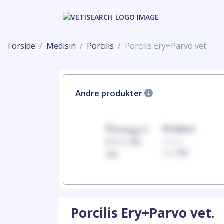
Forside
Medisin
Porcilis
Porcilis Ery+Parvo vet.
Andre produkter
Product
Product
100mg
100mg
1 x 100
1 x 100
Porcilis Ery+Parvo vet.