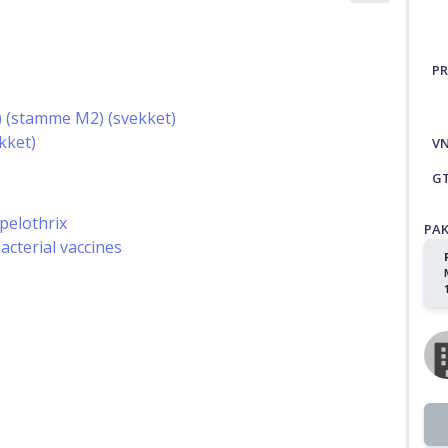
PR
2) (stamme M2) (svekket)
kket)
V
G
pelothrix
PA
acterial vaccines