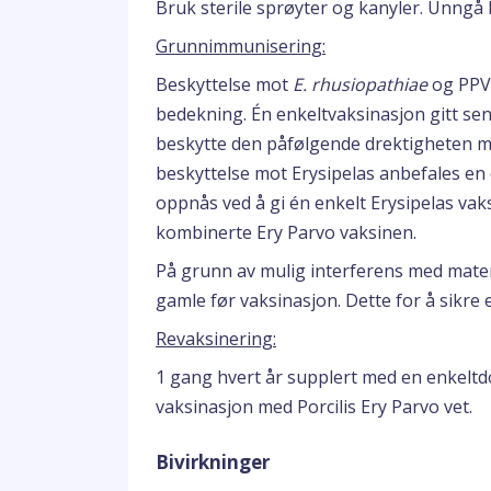
Bruk sterile sprøyter og kanyler. Unngå
Grunnimmunisering:
Beskyttelse mot
E. rhusiopathiae
og PPV 
bedekning. Én enkeltvaksinasjon gitt sene
beskytte den påfølgende drektigheten m
beskyttelse mot Erysipelas anbefales e
oppnås ved å gi én enkelt Erysipelas vaks
kombinerte Ery Parvo vaksinen.
På grunn av mulig interferens med mater
gamle før vaksinasjon. Dette for å sikre 
Revaksinering:
1 gang hvert år supplert med en enkeltd
vaksinasjon med Porcilis Ery Parvo vet.
Bivirkninger