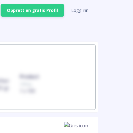
Opprett en gratis Profil
Logg inn
Product
Produc
100mg
100mg
1 x 100
1 x 100