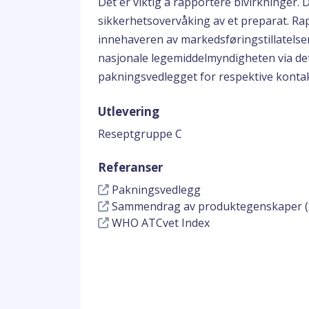
Det er viktig å rapportere bivirkninger. D
sikkerhetsovervåking av et preparat. Rapp
innehaveren av markedsføringstillatelsen
nasjonale legemiddelmyndigheten via de
pakningsvedlegget for respektive konta
Utlevering
Reseptgruppe C
Referanser
Pakningsvedlegg
Sammendrag av produktegenskaper (
WHO ATCvet Index