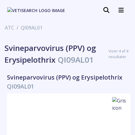
ATC
QI09AL01
Svineparvovirus (PPV) og
Viser 4 af 4
resultater
Erysipelothrix
QI09AL01
Svineparvovirus (PPV) og Erysipelothrix
QI09AL01