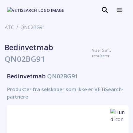
ATC
QN02BG91
Bedinvetmab
Viser 5 af 5
resultater
QN02BG91
Bedinvetmab
QN02BG91
Produkter fra selskaper som ikke er VETiSearch-
partnere