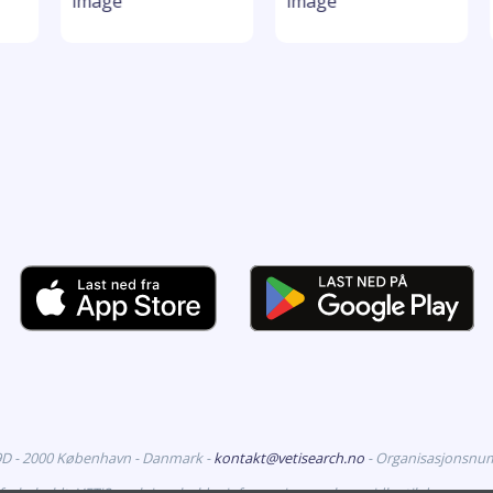
99D - 2000 København - Danmark -
kontakt@vetisearch.no
- Organisasjonsnu