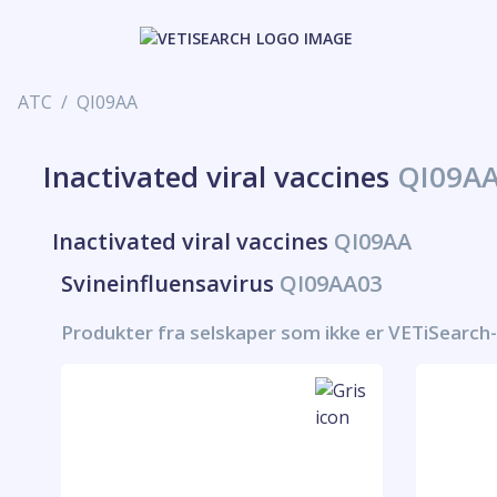
ATC
QI09AA
Inactivated viral vaccines
QI09A
Inactivated viral vaccines
QI09AA
Svineinfluensavirus
QI09AA03
Produkter fra selskaper som ikke er VETiSearch