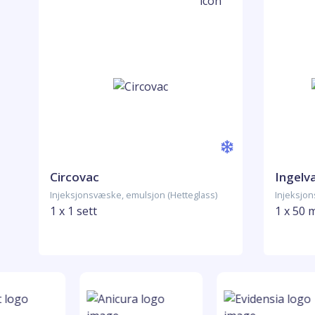
Circovac
Ingelv
Injeksjonsvæske, emulsjon (Hetteglass)
Injeksjo
1 x 1 sett
1 x 50 