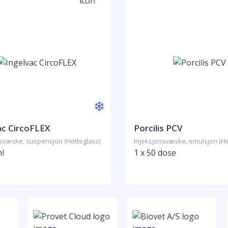
ac CircoFLEX
Porcilis PCV
nsvæske, suspensjon (Hetteglass)
Injeksjonsvæske, emulsjon (He
ml
1 x 50 dose