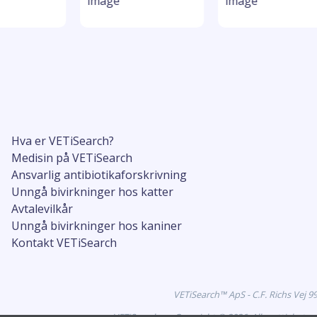
Hva er VETiSearch?
Medisin på VETiSearch
Ansvarlig antibiotikaforskrivning
Unngå bivirkninger hos katter
Avtalevilkår
Unngå bivirkninger hos kaniner
Kontakt VETiSearch
VETiSearch™ ApS - C.F. Richs Vej 