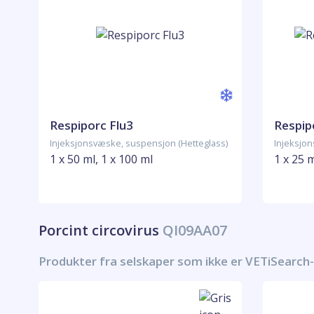
Respiporc Flu3
Respi
Injeksjonsvæske, suspensjon (Hetteglass)
Injeksjo
1 x 50 ml, 1 x 100 ml
1 x 25 
Porcint circovirus
QI09AA07
Produkter fra selskaper som ikke er VETiSearch