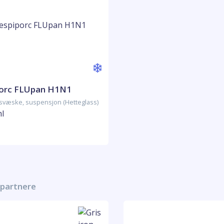
porc FLUpan H1N1
nsvæske, suspensjon (Hetteglass)
ml
-partnere