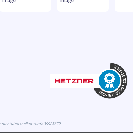
mmer (uten mellomrom): 39926679