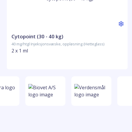
Cytopoint (30 - 40 kg)
40 mg/htgl Injeksjonsvæske, oppløsning (Hetteglass)
2 x 1 ml