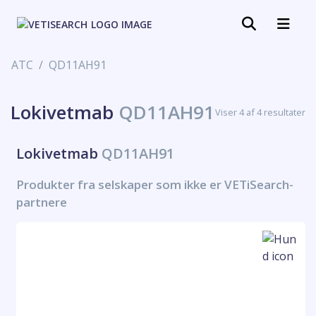
ATC
QD11AH91
Lokivetmab
QD11AH91
Viser 4 af 4 resultater
Lokivetmab
QD11AH91
Produkter fra selskaper som ikke er VETiSearch-
partnere