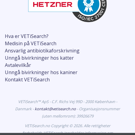
Hva er VETiSearch?
Medisin på VETiSearch
Ansvarlig antibiotikaforskrivning
Unngå bivirkninger hos katter
Avtalevilkår
Unngå bivirkninger hos kaniner
Kontakt VETiSearch
VETiSearch™ ApS - C.F. Richs Vej 99D - 2000 København -
Danmark -
kontakt@vetisearch.no
- Organisasjonsnummer
(uten mellomrom): 39926679
VETiSearch.no Copyright © 2026. Alle rettigheter
forbeholdt. VETiSearch inneholder informasjon om