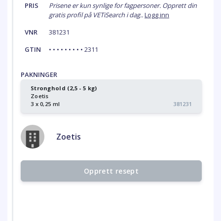
PRIS
Prisene er kun synlige for fagpersoner. Opprett din
gratis profil på VETiSearch i dag..
Logg inn
VNR
381231
GTIN
• • • • • • • • • 2311
PAKNINGER
Stronghold (2,5 - 5 kg)
Zoetis
3 x 0,25 ml
381231
Zoetis
Opprett resept