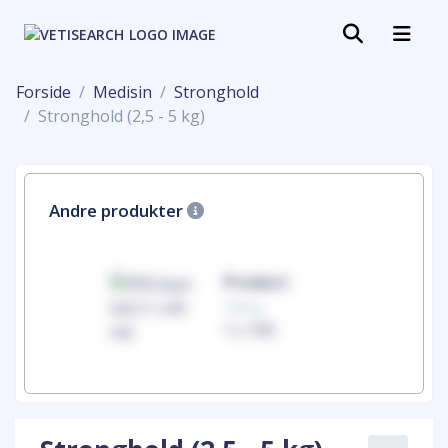
Forside
Medisin
Stronghold
Stronghold (2,5 - 5 kg)
Andre produkter
uct
Product
100mg
00
1 x 100