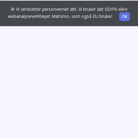
🍪 Vi verdsetter personvernet ditt. Vi bruker det GDPR-sikre
webanalyseverktøyet Matomo, som også EU bruker.
OK