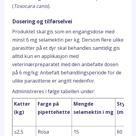
(
Toxocara canis
).
Dosering og tilførselvei
Produktet skal gis som en engangsdose med
minst 6 mg selamektin per kg. Dersom flere ulike
parasitter på et dyr skal behandles samtidig gis
alltid kun en applikasjon med
veterinærpreparatet med den anbefalte dosen
på 6 mg/kg. Anbefalt behandlingsperiode for de
ulike parasittene er angitt nedenfor.
Administreres i følge tabellen under:
Katter
Farge på
Mengde
Styrke
(kg)
pipettehette
selamektin i mg
(mg/ml
≤2,5
Rosa
15
60