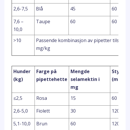
2,6-7,5
Blå
45
60
7,6 –
Taupe
60
60
10,0
>10
Passende kombinasjon av pipetter tilsvare
mg/kg
Hunder
Farge på
Mengde
Styrke
(kg)
pipettehette
selamektin i
(mg/ml
mg
≤2,5
Rosa
15
60
2,6-5,0
Fiolett
30
120
5,1-10,0
Brun
60
120