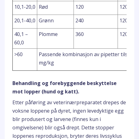
10,1-20,0
Rød
120
120
20,1-40,0
Grønn
240
120
40,1 –
Plomme
360
120
60,0
>60
Passende kombinasjon av pipetter tilsvare
mg/kg
Behandling og forebyggende beskyttelse
mot lopper (hund og katt).
Etter påføring av veterinærpreparatet drepes de
voksne loppene på dyret, ingen levedyktige egg
blir produsert og larvene (finnes kun i
omgivelsene) blir også drept. Dette stopper
loppenes reproduksjon, bryter deres livssyklus