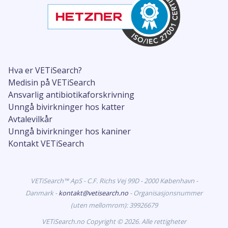
Hva er VETiSearch?
Medisin på VETiSearch
Ansvarlig antibiotikaforskrivning
Unngå bivirkninger hos katter
Avtalevilkår
Unngå bivirkninger hos kaniner
Kontakt VETiSearch
VETiSearch™ ApS - C.F. Richs Vej 99D - 2000 København -
Danmark -
kontakt@vetisearch.no
- Organisasjonsnummer
(uten mellomrom): 39926679
VETiSearch.no Copyright © 2026. Alle rettigheter