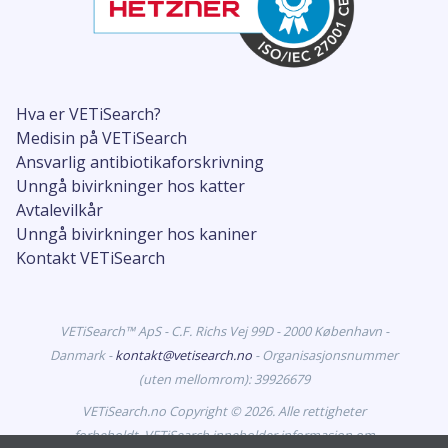
Hva er VETiSearch?
Medisin på VETiSearch
Ansvarlig antibiotikaforskrivning
Unngå bivirkninger hos katter
Avtalevilkår
Unngå bivirkninger hos kaniner
Kontakt VETiSearch
VETiSearch™ ApS - C.F. Richs Vej 99D - 2000 København -
Danmark -
kontakt@vetisearch.no
- Organisasjonsnummer
(uten mellomrom): 39926679
VETiSearch.no Copyright © 2026. Alle rettigheter
forbeholdt. VETiSearch inneholder informasjon om