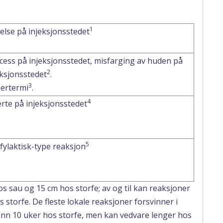
1
else på injeksjonsstedet
cess på injeksjonsstedet, misfarging av huden på
2
eksjonsstedet
.
3
ertermi
.
4
rte på injeksjonsstedet
5
fylaktisk-type reaksjon
s sau og 15 cm hos storfe; av og til kan reaksjoner
 storfe. De fleste lokale reaksjoner forsvinner i
enn 10 uker hos storfe, men kan vedvare lenger hos