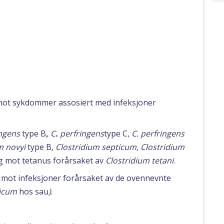
 mot sykdommer assosiert med infeksjoner
ingens
type B
,
C
.
perfringens
type C,
C. perfringens
m novyi
type B,
Clostridium septicum, Clostridium
 mot tetanus forårsaket av
Clostridium tetani
.
r mot infeksjoner forårsaket av de ovennevnte
ticum
hos sau
)
.