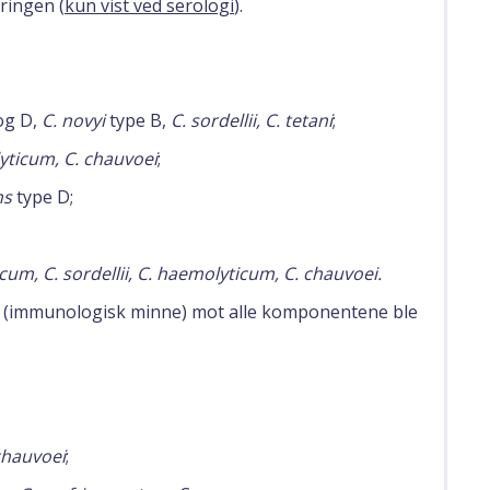
ringen (
kun vist ved serologi
).
 og D,
C. novyi
type B,
C. sordellii, C. tetani
;
yticum, C. chauvoei
;
ns
type D;
icum, C. sordellii, C. haemolyticum, C. chauvoei.
(immunologisk minne) mot alle komponentene ble
chauvoei
;