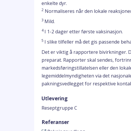
enkelte dyr.
2
Normaliseres når den lokale reaksjonen
3
Mild.
4
I 1-2 dager etter første vaksinasjon.
5
I slike tilfeller må det gis passende be
Det er viktig å rapportere bivirkninger. 
preparat. Rapporter skal sendes, fortrinn
markedsføringstillatelsen eller den loka
legemiddelmyndigheten via det nasjonal
pakningsvedlegget for respektive konta
Utlevering
Reseptgruppe C
Referanser