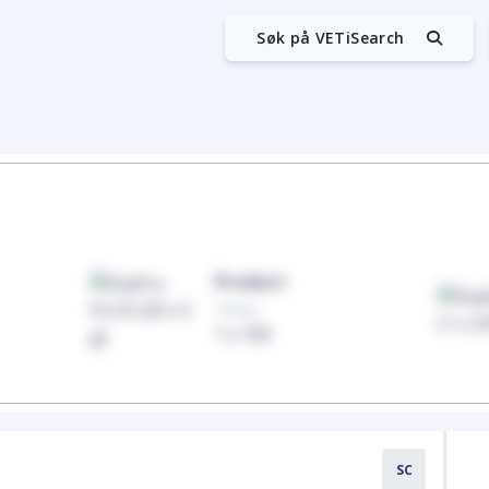
Søk på VETiSearch
Product
100mg
1 x 100
SC