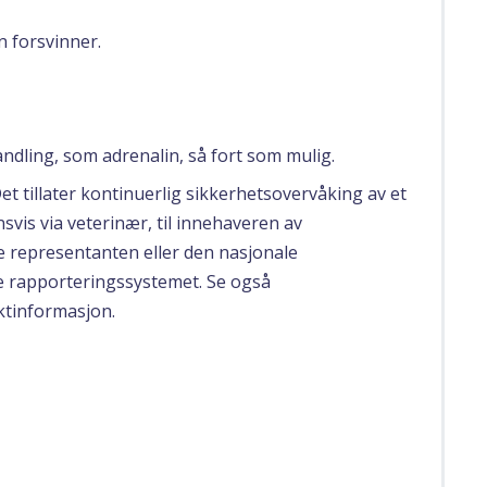
 forsvinner.
handling, som adrenalin, så fort som mulig.
Det tillater kontinuerlig sikkerhetsovervåking av et
svis via veterinær, til innehaveren av
le representanten eller den nasjonale
e rapporteringssystemet. Se også
ktinformasjon.