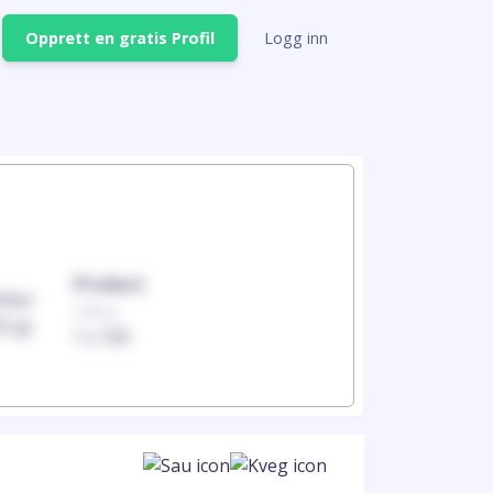
Opprett en gratis Profil
Logg inn
Product
Produc
100mg
100mg
1 x 100
1 x 100