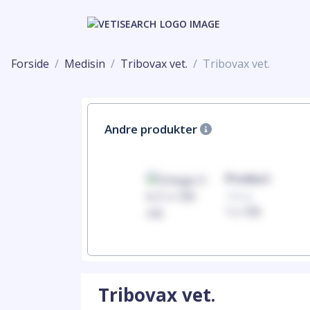
Forside
Medisin
Tribovax vet.
Tribovax vet.
Andre produkter
Product
Product
100mg
100mg
1 x 100
1 x 100
Tribovax vet.