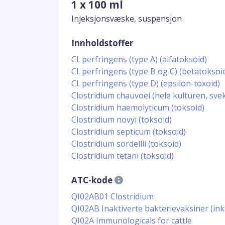
1 x 100 ml
Injeksjonsvæske, suspensjon
Innholdstoffer
Cl. perfringens (type A) (alfatoksoid)
Cl. perfringens (type B og C) (betatoksoi
Cl. perfringens (type D) (epsilon-toxoid)
Clostridium chauvoei (hele kulturen, sve
Clostridium haemolyticum (toksoid)
Clostridium novyi (toksoid)
Clostridium septicum (toksoid)
Clostridium sordellii (toksoid)
Clostridium tetani (toksoid)
ATC-kode
QI02AB01 Clostridium
QI02AB Inaktiverte bakterievaksiner (in
QI02A Immunologicals for cattle