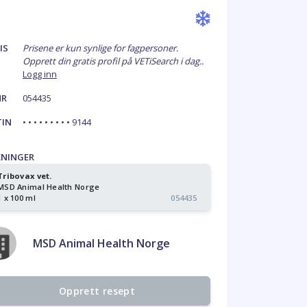
IS
Prisene er kun synlige for fagpersoner.
Opprett din gratis profil på VETiSearch i dag..
Logg inn
NR
054435
TIN
• • • • • • • • • 9144
KNINGER
Tribovax vet.
MSD Animal Health Norge
1 x 100 ml
054435
MSD Animal Health Norge
Opprett resept