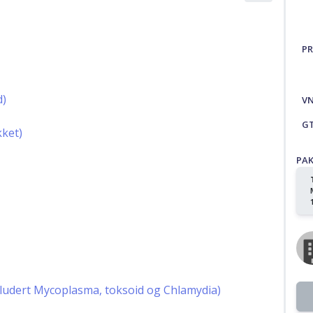
PR
d)
V
G
kket)
PA
kludert Mycoplasma, toksoid og Chlamydia)