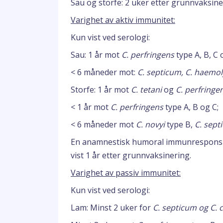
Sau og storfe: 2 uker etter grunnvaksine
Varighet av aktiv immunitet:
Kun vist ved serologi:
Sau: 1 år mot
C. perfringens
type A, B, C
< 6 måneder mot:
C. septicum, C. haemol
Storfe: 1 år mot
C. tetani
og
C. perfringe
< 1 år mot
C. perfringens
type A, B og C;
< 6 måneder mot
C. novyi
type B,
C. sept
En anamnestisk humoral immunrespons 
vist 1 år etter grunnvaksinering.
Varighet av passiv immunitet:
Kun vist ved serologi:
Lam: Minst 2 uker for
C. septicum og C. 