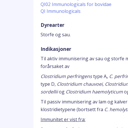
QI02 Immunologicals for bovidae
QI Immunologicals
Dyrearter
Storfe og sau.
Indikasjoner
Til aktiv immunisering av sau og storfe
forårsaket av
Clostridium perfringens
type A
,
C. perfr
type D,
Clostridium chauvoei, Clostridiu
sordellii
og
Clostridium haemolyticum
og
Til passiv immunisering av lam og kalve
klostridietypene (bortsett fra
C. hemoly
Immunitet er vist fra: