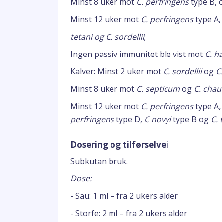
Minst 8 uker mot
C. perfringens
type B,
Minst 12 uker mot
C. perfringens
type A
tetani og C. sordellii
;
Ingen passiv immunitet ble vist mot
C. h
Kalver: Minst 2 uker mot
C. sordellii
og
C
Minst 8 uker mot
C. septicum
og
C. chau
Minst 12 uker mot
C. perfringens
type A
perfringens
type D
, C novyi
type B og
C. 
Dosering og tilførselvei
Subkutan bruk.
Dose:
- Sau: 1 ml – fra 2 ukers alder
- Storfe: 2 ml – fra 2 ukers alder