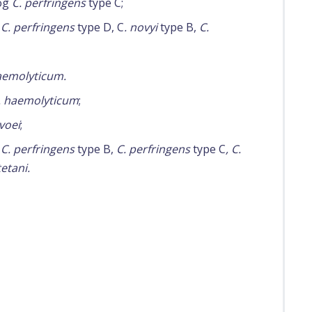
 og
C. perfringens
type C;
,
C. perfringens
type D, C
. novyi
type B,
C.
aemolyticum.
. haemolyticum
;
voei
;
, C. perfringens
type B,
C. perfringens
type C
, C.
tetani.