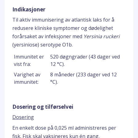
Indikasjoner
Til aktiv immunisering av atlantisk laks for å
redusere kliniske symptomer og dødelighet
forårsaket av infeksjoner med
Yersinia ruckeri
(yersiniose) serotype O1b.
Immunitet er
520 døgngrader (43 dager ved
vist fra:
12 °C).
Varighet av
8 måneder (233 dager ved 12
immunitet:
°C).
Dosering og tilførselvei
Dosering
En enkelt dose på 0,025 ml administreres per
fisk. Fisk skal vaksineres kun én gang.