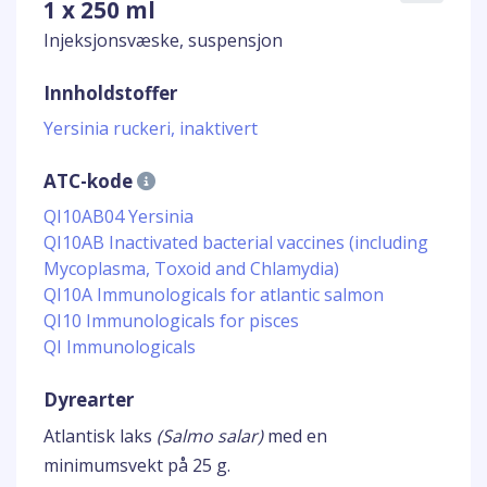
1 x 250 ml
Injeksjonsvæske, suspensjon
Innholdstoffer
Yersinia ruckeri, inaktivert
ATC-kode
QI10AB04 Yersinia
QI10AB Inactivated bacterial vaccines (including
Mycoplasma, Toxoid and Chlamydia)
QI10A Immunologicals for atlantic salmon
QI10 Immunologicals for pisces
QI Immunologicals
Dyrearter
Atlantisk laks
(Salmo salar)
med en
minimumsvekt på 25 g.