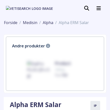
Forside
Medisin
Alpha
Alpha ERM Salar
Andre produkter
uct
Product
100mg
00
1 x 100
Alpha ERM Salar
IP