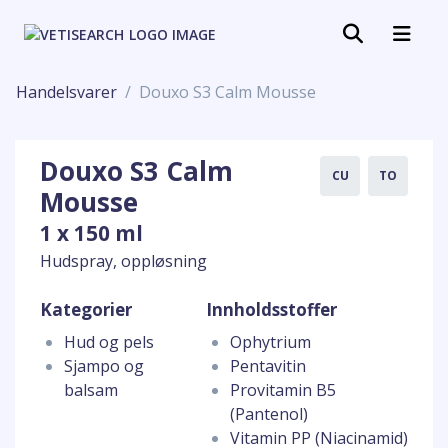
Handelsvarer
Douxo S3 Calm Mousse
Douxo S3 Calm
CU
TO
Mousse
1 x 150 ml
Hudspray, oppløsning
Kategorier
Innholdsstoffer
Hud og pels
Ophytrium
Sjampo og
Pentavitin
balsam
Provitamin B5
(Pantenol)
Vitamin PP (Niacinamid)