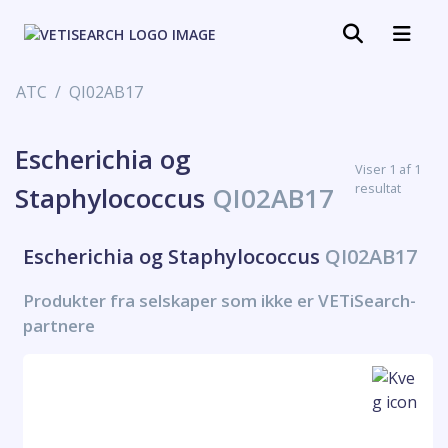
ATC
QI02AB17
Escherichia og
Viser 1 af 1
resultat
Staphylococcus
QI02AB17
Escherichia og Staphylococcus
QI02AB17
Produkter fra selskaper som ikke er VETiSearch-
partnere