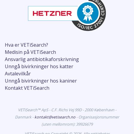
Hva er VETiSearch?
Medisin på VETiSearch
Ansvarlig antibiotikaforskrivning
Unngå bivirkninger hos katter
Avtalevilkår
Unngå bivirkninger hos kaniner
Kontakt VETiSearch
VETiSearch™ ApS - C.F. Richs Vej 99D - 2000 København -
Danmark -
kontakt@vetisearch.no
- Organisasjonsnummer
(uten mellomrom): 39926679
VETiSearch.no Copyright © 2026. Alle rettigheter