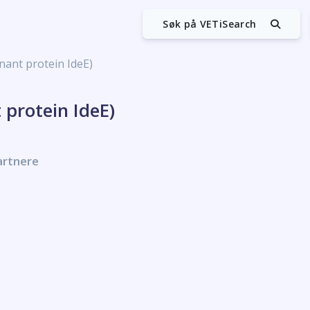
Søk på VETiSearch
nant protein IdeE)
protein IdeE)
artnere