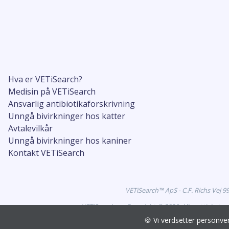
Hva er VETiSearch?
Medisin på VETiSearch
Ansvarlig antibiotikaforskrivning
Unngå bivirkninger hos katter
Avtalevilkår
Unngå bivirkninger hos kaniner
Kontakt VETiSearch
VETiSearch™ ApS - C.F. Richs Vej 
VETiSearch.no Copyright © 2026. Alle rettigheter
🍪 Vi verdsetter personv