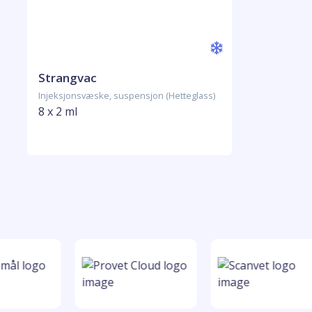
Strangvac
Injeksjonsvæske, suspensjon (Hetteglass)
8 x 2 ml