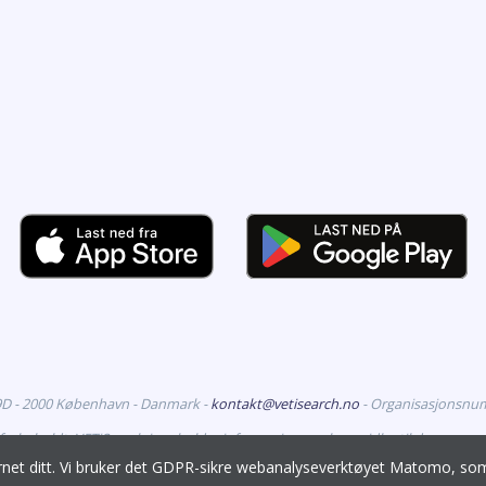
99D - 2000 København - Danmark -
kontakt@vetisearch.no
- Organisasjonsnu
 forbeholdt. VETiSearch inneholder informasjon om legemidler til dyr som er 
mot dyrehelsepersonell.
ernet ditt. Vi bruker det GDPR-sikre webanalyseverktøyet Matomo, 