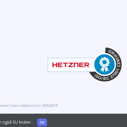
mmer (uten mellomrom): 39926679
godkjent for markedsføring i Norge, og retter seg
som også EU bruker.
OK