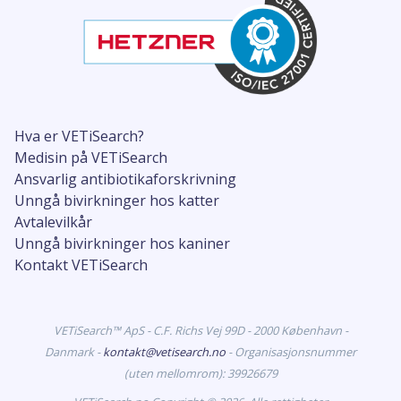
Hva er VETiSearch?
Medisin på VETiSearch
Ansvarlig antibiotikaforskrivning
Unngå bivirkninger hos katter
Avtalevilkår
Unngå bivirkninger hos kaniner
Kontakt VETiSearch
VETiSearch™ ApS - C.F. Richs Vej 99D - 2000 København -
Danmark -
kontakt@vetisearch.no
- Organisasjonsnummer
(uten mellomrom): 39926679