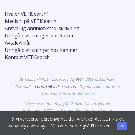
Hva er VETiSearch?
Medisin på VETiSearch
Ansvarlig antibiotikaforskrivning
Unngå bivirkninger hos katter
Avtalevilkår
Unngå bivirkninger hos kaniner
Kontakt VETiSearch
VETiSearch™ ApS - C.F. Richs Vej 99D - 2000 København -
Danmark -
kontakt@vetisearch.no
- Organisasjonsnummer
(uten mellomrom): 39926679
VETiSearch.no Copyright © 2026. Alle rettigheter
forbeholdt. VETiSearch inneholder informasjon om
legemidler til dyr som er godkjent for markedsføring i
🍪 Vi verdsetter personvernet ditt. Vi bruker det GDPR-sikre
Norge, og retter seg mot dyrehelsepersonell.
webanalyseverktøyet Matomo, som også EU bruker.
OK