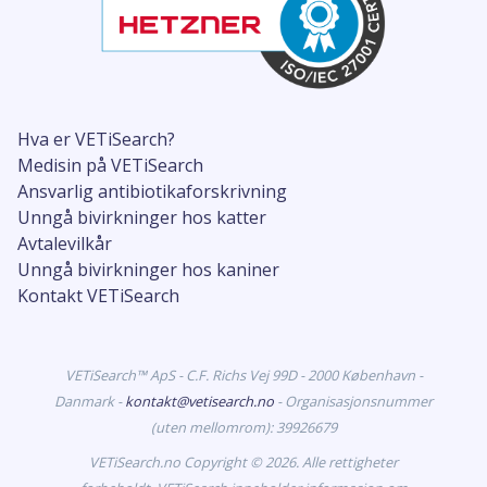
Hva er VETiSearch?
Medisin på VETiSearch
Ansvarlig antibiotikaforskrivning
Unngå bivirkninger hos katter
Avtalevilkår
Unngå bivirkninger hos kaniner
Kontakt VETiSearch
VETiSearch™ ApS - C.F. Richs Vej 99D - 2000 København -
Danmark -
kontakt@vetisearch.no
- Organisasjonsnummer
(uten mellomrom): 39926679
VETiSearch.no Copyright © 2026. Alle rettigheter