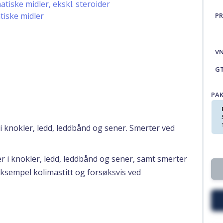
iske midler, ekskl. steroider
iske midler
PR
V
G
PA
 knokler, ledd, leddbånd og sener. Smerter ved
 i knokler, ledd, leddbånd og sener, samt smerter
ksempel kolimastitt og forsøksvis ved