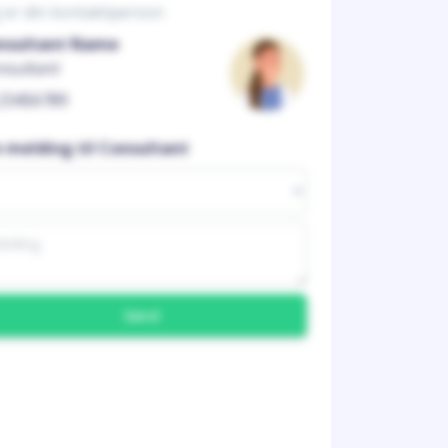
 er din kontaktperson
nsultant Name
nsultant
23456789
n melding til Consultant
Send