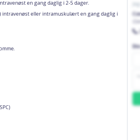
 intravenøst en gang daglig i 2-5 dager.
Jeg
g) intravenøst eller intramuskulært en gang daglig i
Co
Co
Di
komme.
SPC)