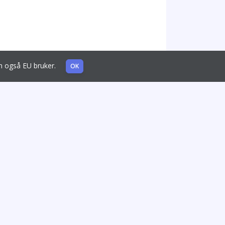
som også EU bruker.
OK