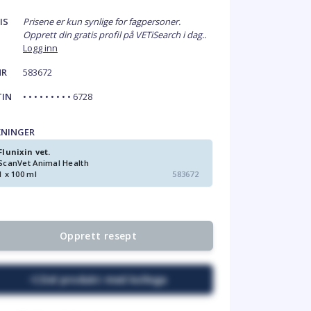
IS
Prisene er kun synlige for fagpersoner.
Opprett din gratis profil på VETiSearch i dag..
Logg inn
NR
583672
TIN
• • • • • • • • • 6728
KNINGER
Flunixin vet.
ScanVet Animal Health
1 x 100 ml
583672
Opprett resept
Del produkt med kollega