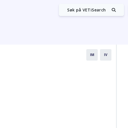
Søk på VETiSearch
IM
IV