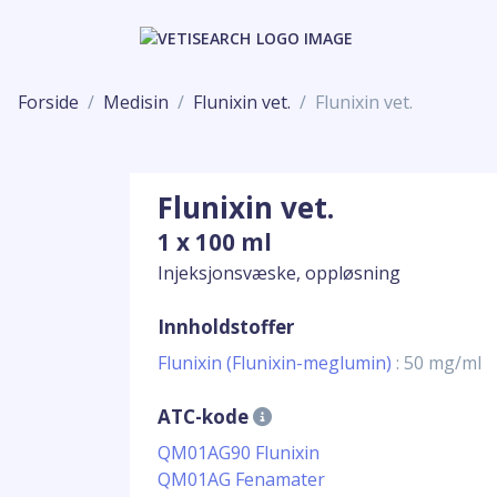
Forside
Medisin
Flunixin vet.
Flunixin vet.
Flunixin vet.
1 x 100 ml
Injeksjonsvæske, oppløsning
Innholdstoffer
Flunixin (Flunixin-meglumin)
: 50 mg/ml
ATC-kode
QM01AG90 Flunixin
QM01AG Fenamater