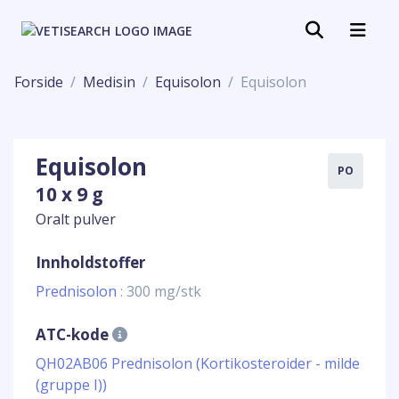
Forside
Medisin
Equisolon
Equisolon
Equisolon
PO
10 x 9 g
Oralt pulver
Innholdstoffer
Prednisolon
: 300 mg/stk
ATC-kode
QH02AB06 Prednisolon (Kortikosteroider - milde
(gruppe I))