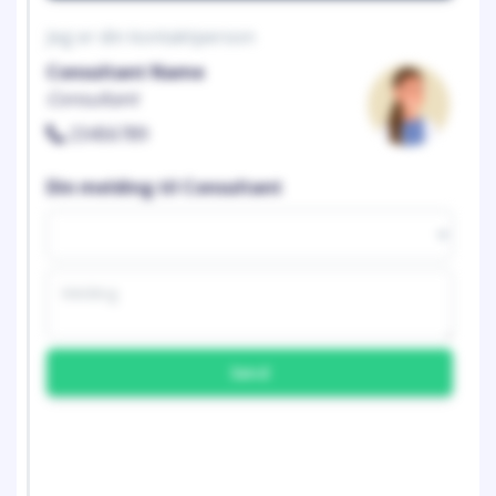
Jeg er din kontaktperson
Consultant Name
Consultant
23456789
Din melding til Consultant
Send