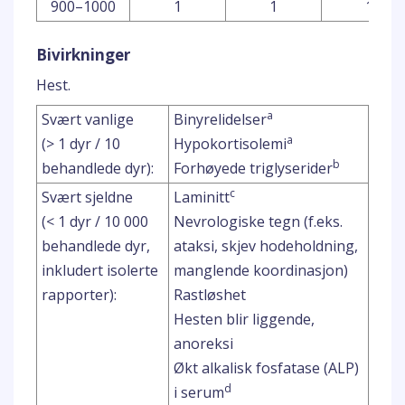
900–1000
1
1
1
Bivirkninger
Hest.
a
Svært vanlige
Binyrelidelser
a
(> 1 dyr / 10
Hypokortisolemi
b
behandlede dyr):
Forhøyede triglyserider
c
Svært sjeldne
Laminitt
(< 1 dyr / 10 000
Nevrologiske tegn (f.eks.
behandlede dyr,
ataksi, skjev hodeholdning,
inkludert isolerte
manglende koordinasjon)
rapporter):
Rastløshet
Hesten blir liggende,
anoreksi
Økt alkalisk fosfatase (ALP)
d
i serum