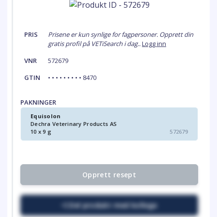
PRIS
Prisene er kun synlige for fagpersoner. Opprett din
gratis profil på VETiSearch i dag..
Logg inn
VNR
572679
GTIN
• • • • • • • • • 8470
PAKNINGER
Equisolon
Dechra Veterinary Products AS
10 x 9 g
572679
Opprett resept
Del produkt med kollega