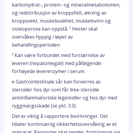
karbohydrat-, protein- og mineralmetabolismen,
og redistribusjon av kroppsfett, økning av
kroppsvekt, muskelsvakhet, muskelsvinn og
c
osteoporose kan oppstå.
Hester skal
overvåkes hyppig i løpet av
behandlingsperioden.
c
Kan være forbundet med forstørrelse av
leveren (hepatomegali) med påfølgende
forhøyede leverenzymer i serum.
e Gastrointestinale sår kan forverres av
steroider hos dyr som får ikke-steroide
antiinflammatoriske legemidler og hos dyr med
ryggmargsskade (se pkt. 3.3).
Det er viktig å rapportere bivirkninger. Det
tillater kontinuerlig sikkerhetsovervåking av et
preparat. Rapporter skal sendes, fortrinnsvis via