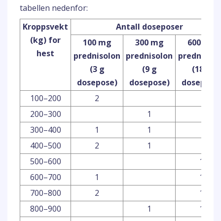
tabellen nedenfor:
Kroppsvekt
Antall doseposer
(kg) for
100 mg
300 mg
600 mg
hest
prednisolon
prednisolon
prednisolo
(3 g
(9 g
(18 g
dosepose)
dosepose)
dosepose
100–200
2
200–300
1
300–400
1
1
400–500
2
1
500–600
1
600–700
1
1
700–800
2
1
800–900
1
1