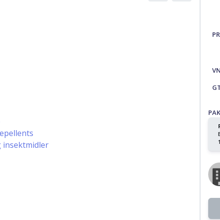
PR
V
G
PA
e
repellents
g insektmidler