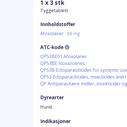
1 x 3 stk
Tyggetablett
Innholdstoffer
Afoxolaner
: 68 mg
ATC-kode
QP53BE01 Afoxolaner
QP53BE Isoxazolines
QP53B Ectoparasiticides for systemic us
QP53 Ectoparaciticides, insecticides and 
QP Antiparasitære midler, insekticider o
Dyrearter
Hund.
Indikasjoner