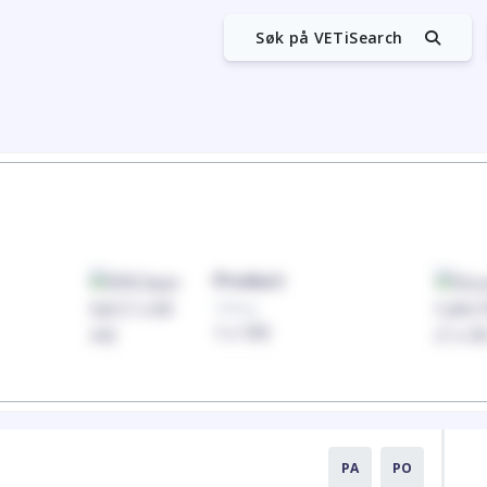
Søk på VETiSearch
Product
100mg
1 x 100
PA
PO