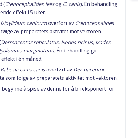
d (
Ctenocephalides felis
og
C. canis
). Én behandling
nde effekt i 5 uker.
d
Dipylidium caninum
overført av
Ctenocephalides
 følge av preparatets aktivitet mot vektoren.
(
Dermacentor reticulatus, Ixodes ricinus, Ixodes
 Hyalomma marginatum).
Én behandling gir
effekt i én måned.
d
Babesia canis canis
overført av
Dermacentor
kte som følge av preparatets aktivitet mot vektoren.
g begynne å spise av denne for å bli eksponert for