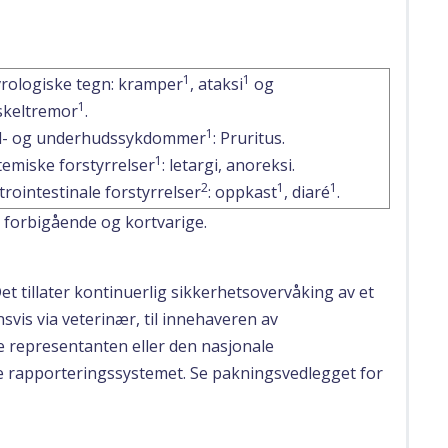
1
1
rologiske tegn: kramper
, ataksi
og
1
keltremor
.
1
- og underhudssykdommer
: Pruritus.
1
temiske forstyrrelser
: letargi, anoreksi.
2
1
1
trointestinale forstyrrelser
: oppkast
, diaré
.
r forbigående og kortvarige.
Det tillater kontinuerlig sikkerhetsovervåking av et
svis via veterinær, til innehaveren av
le representanten eller den nasjonale
e rapporteringssystemet. Se pakningsvedlegget for