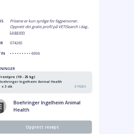
IS
Prisene er kun synlige for fagpersoner.
Opprett din gratis profil på VETiSearch i dag..
Logg inn
NR
074265
TIN
• • • • • • • • • 6936
KNINGER
Frontpro (10 - 25 kg)
Boehringer Ingelheim Animal Health
1 x 3 stk
074265
Boehringer Ingelheim Animal
Health
Opprett resept