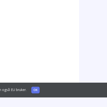
som også EU bruker.
OK