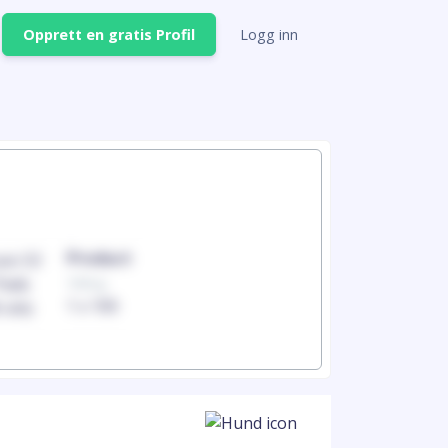
Opprett en gratis Profil
Logg inn
Product
Produc
100mg
100mg
1 x 100
1 x 100