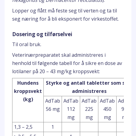
hexagonus og Dermacentor reticulatus
).
Lopper og flått må feste seg til verten og ta til
seg næring for å bli eksponert for virkestoffet.
Dosering og tilførselvei
Til oral bruk.
Veterinærpreparatet skal administreres i
henhold til følgende tabell for å sikre en dose av
lotilaner på 20 – 43 mg/kg kroppsvekt:
Hundens
Styrke og antall tabletter som skal
kroppsvekt
administreres
(kg)
AdTab
AdTab
AdTab
AdTab
AdTab
56 mg
112
225
450
900
mg
mg
mg
mg
1,3 – 2,5
1