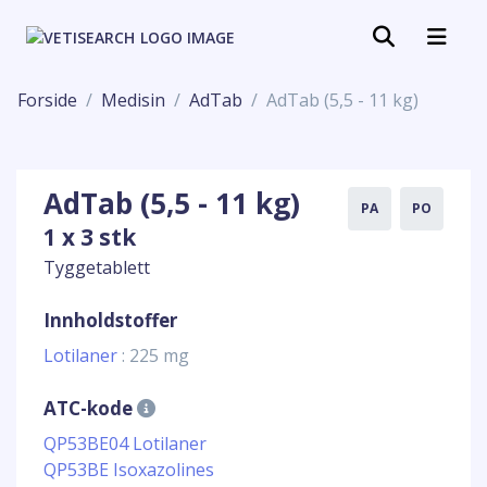
Forside
Medisin
AdTab
AdTab (5,5 - 11 kg)
AdTab (5,5 - 11 kg)
PA
PO
1 x 3 stk
Tyggetablett
Innholdstoffer
Lotilaner
: 225 mg
ATC-kode
QP53BE04 Lotilaner
QP53BE Isoxazolines