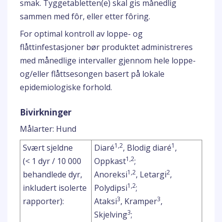
smak. Tyggetabletten(e) skal gis månedlig
sammen med fôr, eller etter fôring.
For optimal kontroll av loppe- og
flåttinfestasjoner bør produktet administreres
med månedlige intervaller gjennom hele loppe-
og/eller flåttsesongen basert på lokale
epidemiologiske forhold.
Bivirkninger
Målarter: Hund
1,2
1
Svært sjeldne
Diaré
, Blodig diaré
,
1,2
(< 1 dyr / 10 000
Oppkast
;
1,2
2
behandlede dyr,
Anoreksi
, Letargi
,
1,2
inkludert isolerte
Polydipsi
;
3
3
rapporter):
Ataksi
, Kramper
,
3
Skjelving
;