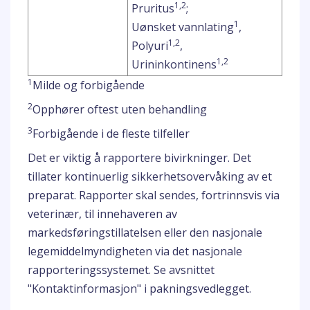
1,2
Pruritus
;
1
Uønsket vannlating
,
1,2
Polyuri
,
1,2
Urininkontinens
1
Milde og forbigående
2
Opphører oftest uten behandling
3
Forbigående i de fleste tilfeller
Det er viktig å rapportere bivirkninger. Det
tillater kontinuerlig sikkerhetsovervåking av et
preparat. Rapporter skal sendes, fortrinnsvis via
veterinær, til innehaveren av
markedsføringstillatelsen eller den nasjonale
legemiddelmyndigheten via det nasjonale
rapporteringssystemet. Se avsnittet
"Kontaktinformasjon" i pakningsvedlegget.