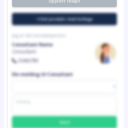
Opprett resept
Del produkt med kollega
Jeg er din kontaktperson
Consultant Name
Consultant
23456789
Din melding til Consultant
Send