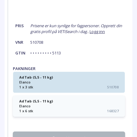
PRIS
Prisene er kun synlige for fagpersoner. Opprett din
gratis profil på VETiSearch i dag..
Logg inn
VNR
510708
GTIN
• • • • • • • • • 5113
PAKNINGER
AdTab (5,5 - 11 kg)
Elanco
1 x 3 stk
510708
AdTab (5,5 - 11 kg)
Elanco
1 x 6 stk
168327