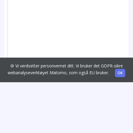
🍪 Vi verdsetter personvernet ditt. Vi bruker det GDPR-sikre
webanalyseverktøyet Matomo, som også EU bruker.
OK