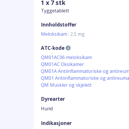
1 x 7 stk
Tyggetablett
Innholdstoffer
Meloksikam
: 2,5 mg
ATC-kode
QM01AC06 meloksikam
QM01AC Oksikamer
QM01A Antiinflammatoriske og antireumat
QM01 Antiinflammatoriske og antireumat
QM Muskler og skjelett
Dyrearter
Hund
Indikasjoner