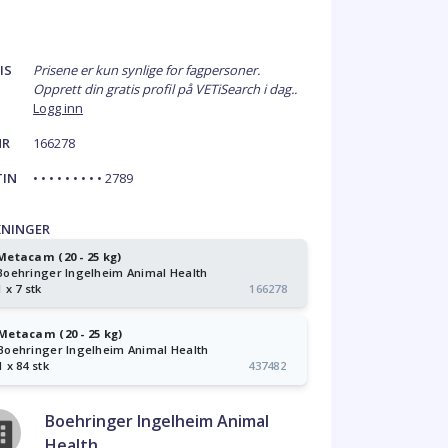
IS
Prisene er kun synlige for fagpersoner.
Opprett din gratis profil på VETiSearch i dag..
Logg inn
NR
166278
TIN
• • • • • • • • • 2789
KNINGER
Metacam (20 - 25 kg)
Boehringer Ingelheim Animal Health
1 x 7 stk
166278
Metacam (20 - 25 kg)
Boehringer Ingelheim Animal Health
1 x 84 stk
437482
Boehringer Ingelheim Animal
Health