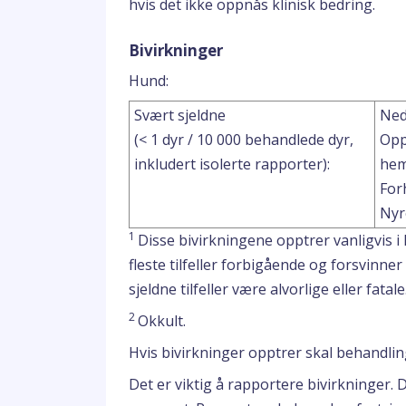
hvis det ikke oppnås klinisk bedring.
Bivirkninger
Hund:
Svært sjeldne
Ned
(< 1 dyr / 10 000 behandlede dyr,
Opp
inkludert isolerte rapporter):
he
For
Nyr
1
Disse bivirkningene opptrer vanligvis i
fleste tilfeller forbigående og forsvinn
sjeldne tilfeller være alvorlige eller fatale
2
Okkult.
Hvis bivirkninger opptrer skal behandli
Det er viktig å rapportere bivirkninger. 