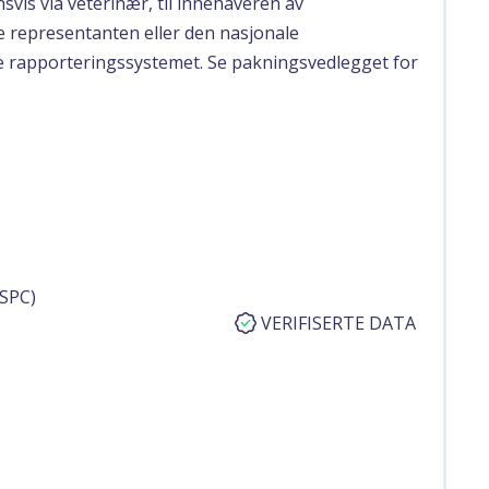
svis via veterinær, til innehaveren av
le representanten eller den nasjonale
e rapporteringssystemet. Se pakningsvedlegget for
SPC)
VERIFISERTE DATA