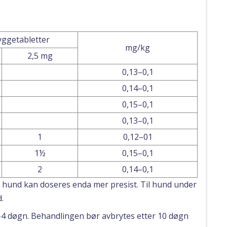
tyggetabletter
mg/kg
2,5 mg
0,13–0,1
0,14–0,1
0,15–0,1
0,13–0,1
1
0,12–01
1½
0,15–0,1
2
0,14–0,1
 hund kan doseres enda mer presist. Til hund under
.
3-4 døgn. Behandlingen bør avbrytes etter 10 døgn