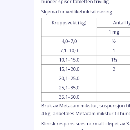
hunder spiser tabletten frivillig.
Skjema for vedlikeholdsdosering
Kroppsvekt (kg)
Antall 
1 mg
4,0–7,0
½
7,1–10,0
1
10,1–15,0
1½
15,1–20,0
2
20,1–25,0
25,1–35,0
35,1–50,0
Bruk av Metacam mikstur, suspensjon til
4 kg, anbefales Metacam mikstur til hund
Klinisk respons sees normalt i løpet av 