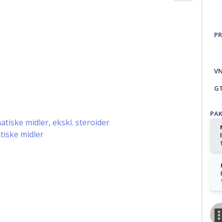
PR
V
G
PA
iske midler, ekskl. steroider
iske midler