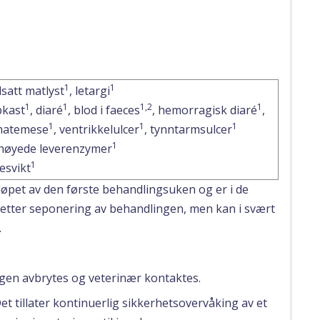
1
1
satt matlyst
, letargi
1
1
1,2
1
kast
, diaré
, blod i faeces
, hemorragisk diaré
,
1
1
1
matemese
, ventrikkelulcer
, tynntarmsulcer
1
høyede leverenzymer
1
esvikt
 løpet av den første behandlingsuken og er i de
er etter seponering av behandlingen, men kan i svært
.
ngen avbrytes og veterinær kontaktes.
Det tillater kontinuerlig sikkerhetsovervåking av et