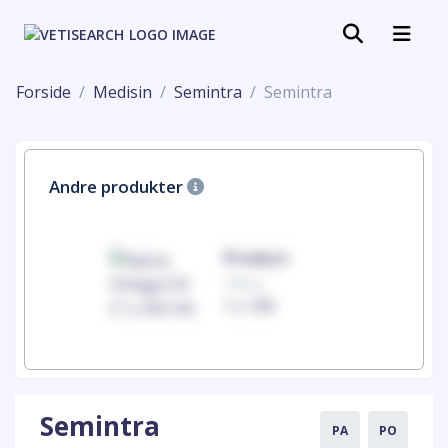
Forside
Medisin
Semintra
Semintra
Andre produkter
uct
Product
100mg
00
1 x 100
Semintra
PA
PO