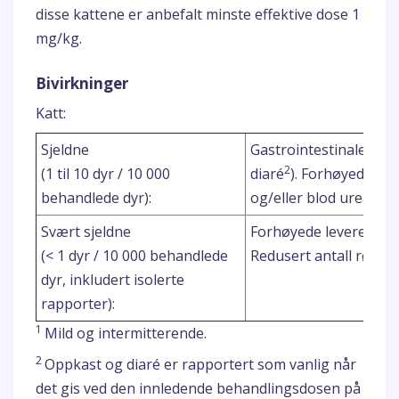
disse kattene er anbefalt minste effektive dose 1
mg/kg.
Bivirkninger
Katt:
Sjeldne
Gastrointestinale teg
2
(1 til 10 dyr / 10 000
diaré
). Forhøyede ny
behandlede dyr):
og/eller blod urea nit
Svært sjeldne
Forhøyede leverenzy
(< 1 dyr / 10 000 behandlede
Redusert antall røde b
dyr, inkludert isolerte
rapporter):
1
Mild og intermitterende.
2
Oppkast og diaré er rapportert som vanlig når
det gis ved den innledende behandlingsdosen på