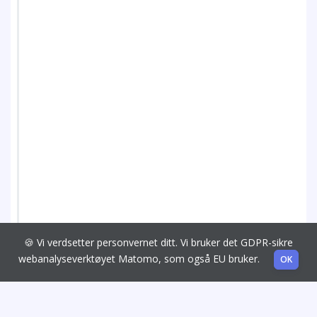
🍪 Vi verdsetter personvernet ditt. Vi bruker det GDPR-sikre
webanalyseverktøyet Matomo, som også EU bruker.
OK