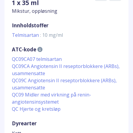
1 x 35 ml
Mikstur, oppløsning
Innholdstoffer
Telmisartan
: 10 mg/ml
ATC-kode
QC09CA07 telmisartan
QC09CA Angiotensin II reseptorblokkere (ARBs),
usammensatte
QC09C Angiotensin II reseptorblokkere (ARBs),
usammensatte
QC09 Midler med virkning på renin-
angiotensinsystemet
QC Hjerte og kretsløp
Dyrearter