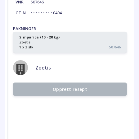
VNR
507646
GTIN
• • • • • • • • • 0494
PAKNINGER
Simparica (10 - 20 kg)
Zoetis
1 x 3 stk
507646
Zoetis
Opprett resept