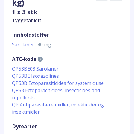
kg)
1 x 3 stk
Tyggetablett
Innholdstoffer
Sarolaner
: 40 mg
ATC-kode
QP53BE03 Sarolaner
QP53BE Isoxazolines
QP53B Ectoparasiticides for systemic use
QP53 Ectoparaciticides, insecticides and
repellents
QP Antiparasitære midler, insekticider og
insektmidler
Dyrearter