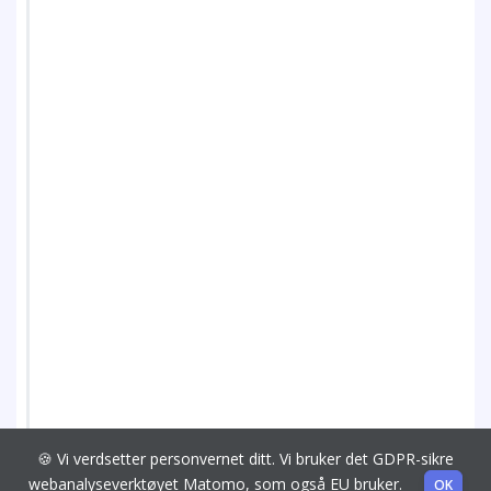
🍪 Vi verdsetter personvernet ditt. Vi bruker det GDPR-sikre
webanalyseverktøyet Matomo, som også EU bruker.
OK