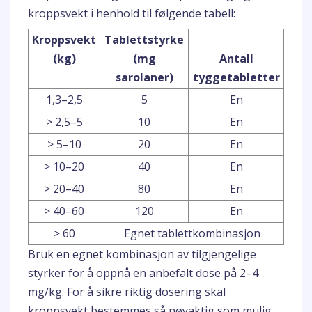
kroppsvekt i henhold til følgende tabell:
Kroppsvekt
Tablettstyrke
(kg)
(mg
Antall
sarolaner)
tyggetabletter
1,3–2,5
5
En
> 2,5–5
10
En
> 5–10
20
En
> 10–20
40
En
> 20–40
80
En
> 40–60
120
En
> 60
Egnet tablettkombinasjon
Bruk en egnet kombinasjon av tilgjengelige
styrker for å oppnå en anbefalt dose på 2–4
mg/kg. For å sikre riktig dosering skal
kroppsvekt bestemmes så nøyaktig som mulig.