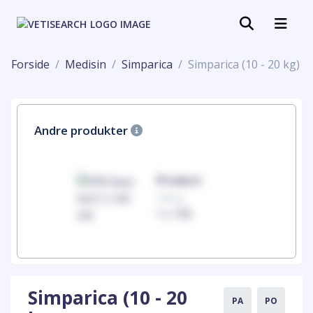
Forside
Medisin
Simparica
Simparica (10 - 20 kg)
Andre produkter
uct
Product
100mg
00
1 x 100
Simparica (10 - 20
PA
PO