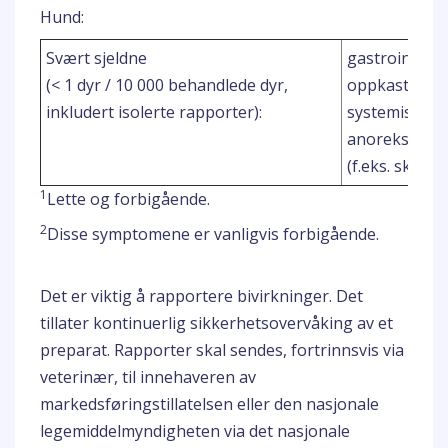
Hund:
Svært sjeldne
gastrointesti
(< 1 dyr / 10 000 behandlede dyr,
oppkast, diar
inkludert isolerte rapporter):
systemiske lid
1
anoreksi)
ne
(f.eks. skjelv
1
Lette og forbigående.
2
Disse symptomene er vanligvis forbigående.
Det er viktig å rapportere bivirkninger. Det
tillater kontinuerlig sikkerhetsovervåking av et
preparat. Rapporter skal sendes, fortrinnsvis via
veterinær, til innehaveren av
markedsføringstillatelsen eller den nasjonale
legemiddelmyndigheten via det nasjonale