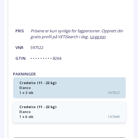
PRIS
Prisene er kun synlige for fagpersoner. Opprett din
gratis profil på VETiSearch i dag..
Logg inn
VNR
597522
GTIN
• • • • • • • • • 8264
PAKNINGER
Credelio (11 - 22 kg)
Elanco
1 x 3 stk
597522
Credelio (11 - 22 kg)
Elanco
1 x 6 stk
107449