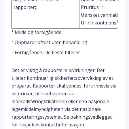
1,2
rapporter):
Pruritus
;
1
Uønsket vannlating
,
1,2
Urininkontinens
1
Milde og forbigående
2
Opphører oftest uten behandling
3
Forbigående i de fleste tilfeller
Det er viktig å rapportere bivirkninger. Det
tillater kontinuerlig sikkerhetsovervåking av et
preparat. Rapporter skal sendes, fortrinnsvis via
veterinær, til innehaveren av
markedsføringstillatelsen eller den nasjonale
legemiddelmyndigheten via det nasjonale
rapporteringssystemet. Se pakningsvedlegget
for respektiv kontaktinformasjon.