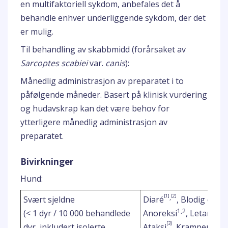
en multifaktoriell sykdom, anbefales det å
behandle enhver underliggende sykdom, der det
er mulig.
Til behandling av skabbmidd (forårsaket av
Sarcoptes scabiei
var.
canis
):
Månedlig administrasjon av preparatet i to
påfølgende måneder. Basert på klinisk vurdering
og hudavskrap kan det være behov for
ytterligere månedlig administrasjon av
preparatet.
Bivirkninger
Hund:
[1]
[2]
,
Svært sjeldne
Diaré
, Blodig diaré
1,2
2
(< 1 dyr / 10 000 behandlede
Anoreksi
, Letargi
, 
[3]
3
dyr, inkludert isolerte
Ataksi
, Kramper
, Sk