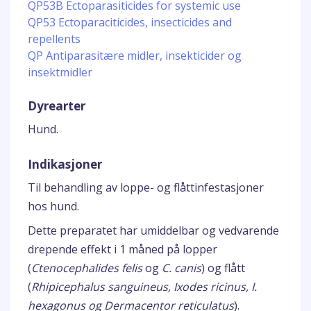
QP53B Ectoparasiticides for systemic use
QP53 Ectoparaciticides, insecticides and
repellents
QP Antiparasitære midler, insekticider og
insektmidler
Dyrearter
Hund.
Indikasjoner
Til behandling av loppe- og flåttinfestasjoner
hos hund.
Dette preparatet har umiddelbar og vedvarende
drepende effekt i 1 måned på lopper
(
Ctenocephalides felis
og
C. canis
) og flått
(
Rhipicephalus sanguineus, Ixodes ricinus, I.
hexagonus og Dermacentor reticulatus
).