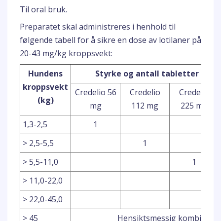
Til oral bruk.
Preparatet skal administreres i henhold til
følgende tabell for å sikre en dose av lotilaner på
20-43 mg/kg kroppsvekt:
Hundens
Styrke og antall tabletter som 
kroppsvekt
Credelio 56
Credelio
Credelio
(kg)
mg
112 mg
225 mg
1,3-2,5
1
> 2,5-5,5
1
> 5,5-11,0
1
> 11,0-22,0
> 22,0-45,0
> 45
Hensiktsmessig kombinasjon