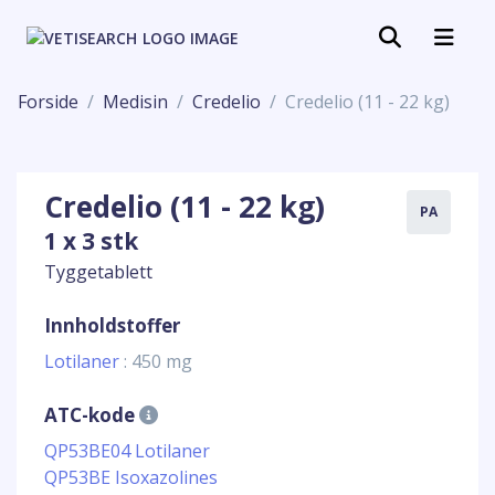
Forside
Medisin
Credelio
Credelio (11 - 22 kg)
Credelio (11 - 22 kg)
PA
1 x 3 stk
Tyggetablett
Innholdstoffer
Lotilaner
: 450 mg
ATC-kode
QP53BE04 Lotilaner
QP53BE Isoxazolines