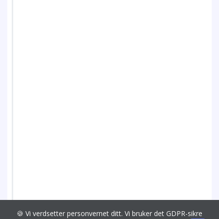
🍪 Vi verdsetter personvernet ditt. Vi bruker det GDPR-sikre