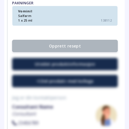
PAKNINGER
Vominil
Salfarm
1 x 25 ml
138112
Opprett resept
Utvidet produktinformasjon
Del produkt med kollega
Jeg er din kontaktperson
Consultant Name
Consultant
23456789