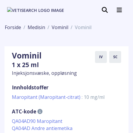
Forside
Medisin
Vominil
Vominil
Vominil
IV
SC
1 x 25 ml
Injeksjonsvæske, oppløsning
Innholdstoffer
Maropitant (Maropitant-citrat)
: 10 mg/ml
ATC-kode
QA04AD90 Maropitant
QA04AD Andre antiemetika