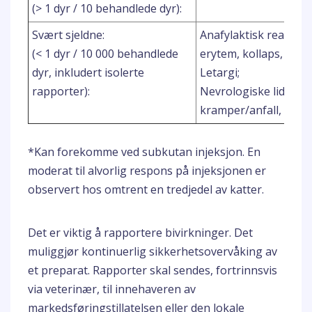
(> 1 dyr / 10 behandlede dyr):
Svært sjeldne:
Anafylaktisk reaksjon,
(< 1 dyr / 10 000 behandlede
erytem, kollaps, dysp
dyr, inkludert isolerte
Letargi;
rapporter):
Nevrologiske lidelser (
kramper/anfall, musk
*Kan forekomme ved subkutan injeksjon. En
moderat til alvorlig respons på injeksjonen er
observert hos omtrent en tredjedel av katter.
Det er viktig å rapportere bivirkninger. Det
muliggjør kontinuerlig sikkerhetsovervåking av
et preparat. Rapporter skal sendes, fortrinnsvis
via veterinær, til innehaveren av
markedsføringstillatelsen eller den lokale