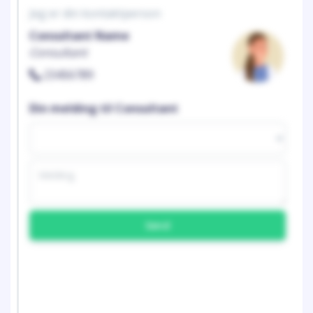
Jeg er din kontaktperson
Consultant Name
Consultant
23456789
Din melding til Consultant
Send