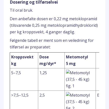
Dosering og tilførselvei
Til oral bruk.
Den anbefalte dosen er 0,22 mg metoklopramid
(tilsvarende 0,25 mg metoklopramidhydroklorid)
per kg kroppsvekt, 4 ganger daglig.
Følgende tabell er ment som en veiledning for
tilførsel av preparatet:
Kroppsvekt
Dose
Metomotyl
kg
mg/dyr*
5 mg
5–7,5
1,25
>7,5–12,5
2,5
ELLER