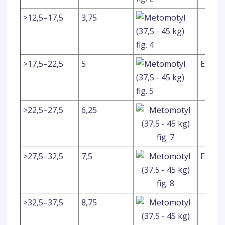
>12,5–17,5
3,75
>17,5–22,5
5
ELLER
>22,5–27,5
6,25
>27,5–32,5
7,5
ELLER
>32,5–37,5
8,75