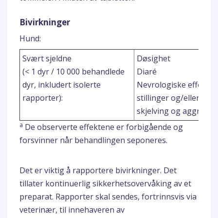
Bivirkninger
Hund:
Svært sjeldne
Døsighet
(< 1 dyr / 10 000 behandlede
Diaré
dyr, inkludert isolerte
Nevrologiske effekter
rapporter):
stillinger og/eller bev
skjelving og aggresjon
a
De observerte effektene er forbigående og
forsvinner når behandlingen seponeres.
Det er viktig å rapportere bivirkninger. Det
tillater kontinuerlig sikkerhetsovervåking av et
preparat. Rapporter skal sendes, fortrinnsvis via
veterinær, til innehaveren av