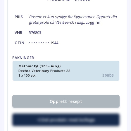
PRIS
Prisene er kun synlige for fagpersoner. Opprett din
gratis profil på VETiSearch i dag..
Logg inn
VNR
576803
GTIN
• • • • • • • • • 1944
PAKNINGER
Metomotyl (37,5 - 45 kg)
Dechra Veterinary Products AS
1 x 100 stk
576803
Opprett resept
Del produkt med kollega