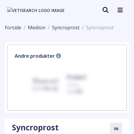
Forside
Medisin
Syncroprost
Syncroprost
Andre produkter
uct
Product
100mg
00
1 x 100
Syncroprost
IM