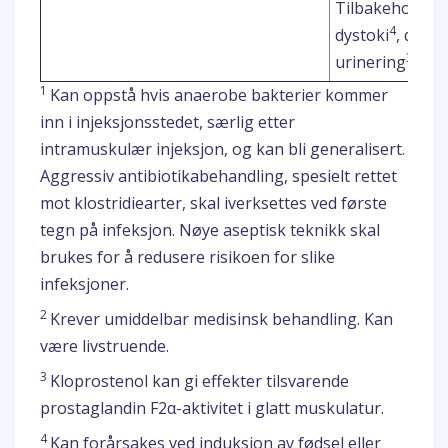
Tilbakeholdt p
4
dystoki
, dødf
3,5
urinering
;
1
Kan oppstå hvis anaerobe bakterier kommer
inn i injeksjonsstedet, særlig etter
intramuskulær injeksjon, og kan bli generalisert.
Aggressiv antibiotikabehandling, spesielt rettet
mot klostridiearter, skal iverksettes ved første
tegn på infeksjon. Nøye aseptisk teknikk skal
brukes for å redusere risikoen for slike
infeksjoner.
2
Krever umiddelbar medisinsk behandling. Kan
være livstruende.
3
Kloprostenol kan gi effekter tilsvarende
prostaglandin F2α-aktivitet i glatt muskulatur.
4
Kan forårsakes ved induksjon av fødsel eller