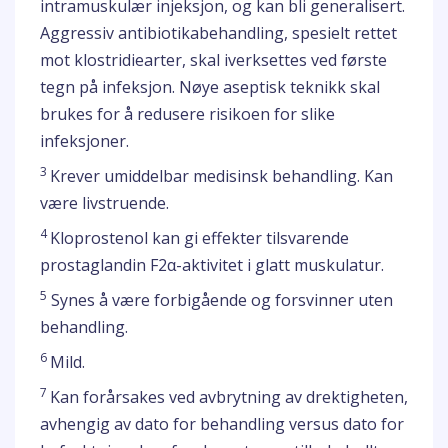
intramuskulær injeksjon, og kan bli generalisert.
Aggressiv antibiotikabehandling, spesielt rettet
mot klostridiearter, skal iverksettes ved første
tegn på infeksjon. Nøye aseptisk teknikk skal
brukes for å redusere risikoen for slike
infeksjoner.
3
Krever umiddelbar medisinsk behandling. Kan
være livstruende.
4
Kloprostenol kan gi effekter tilsvarende
prostaglandin F2α-aktivitet i glatt muskulatur.
5
Synes å være forbigående og forsvinner uten
behandling.
6
Mild.
7
Kan forårsakes ved avbrytning av drektigheten,
avhengig av dato for behandling versus dato for