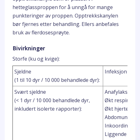
hetteglassproppen for å unngå for mange
punkteringer av proppen. Opptrekkskanylen
bør fjernes etter behandling. Ellers anbefales
bruk av flerdosesprøyte.
Bivirkninger
Storfe (ku og kvige):
Sjeldne
Infeksjon på i
(1 til 10 dyr / 10 000 behandlede dyr):
2
Svært sjeldne
Anafylaksi
(< 1 dyr / 10 000 behandlede dyr,
Økt respirasjo
inkludert isolerte rapporter):
Økt hjerterytm
Abdomunalsme
Inkoordinasjo
Liggende stilli