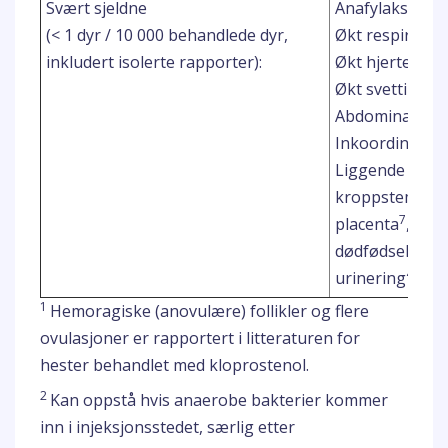
3
Svært sjeldne
Anafylaksi
(< 1 dyr / 10 000 behandlede dyr,
Økt respirasjo
inkludert isolerte rapporter):
Økt hjerterytm
4,5
Økt svetting
Abdominalsme
Inkoordinasjo
Liggende stilli
kroppstemper
7
placenta
, metr
7
dødfødsel
; ra
4,8
urinering
;
1
Hemoragiske (anovulære) follikler og flere
ovulasjoner er rapportert i litteraturen for
hester behandlet med kloprostenol.
2
Kan oppstå hvis anaerobe bakterier kommer
inn i injeksjonsstedet, særlig etter