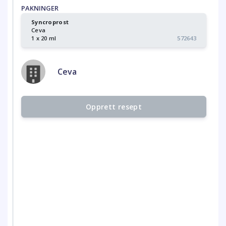
PAKNINGER
Syncroprost
Ceva
1 x 20 ml
572643
Ceva
Opprett resept