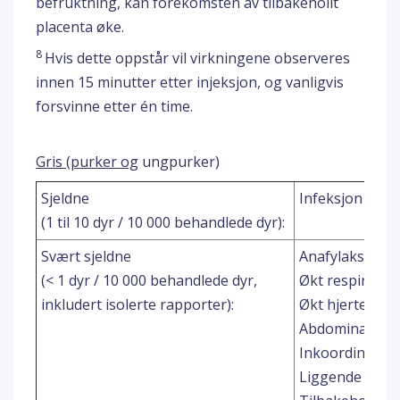
befruktning, kan forekomsten av tilbakehollt
placenta øke.
8
Hvis dette oppstår vil virkningene observeres
innen 15 minutter etter injeksjon, og vanligvis
forsvinne etter én time.
Gris (purker og
ungpurker)
Sjeldne
Infeksjon på i
(1 til 10 dyr / 10 000 behandlede dyr):
2
Svært sjeldne
Anafylaksi
(< 1 dyr / 10 000 behandlede dyr,
Økt respirasjo
inkludert isolerte rapporter):
Økt hjerterytm
Abdominalsme
Inkoordinasjo
Liggende stilli