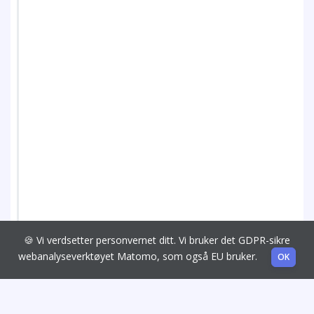
🍪 Vi verdsetter personvernet ditt. Vi bruker det GDPR-sikre
webanalyseverktøyet Matomo, som også EU bruker.
OK