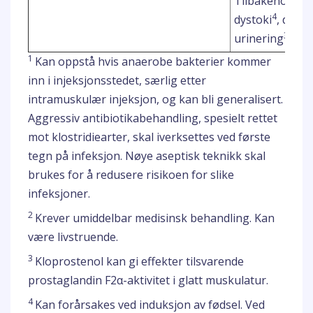
Tilbakeholdt p
4
dystoki
, dødf
3,5
urinering
1
Kan oppstå hvis anaerobe bakterier kommer
inn i injeksjonsstedet, særlig etter
intramuskulær injeksjon, og kan bli generalisert.
Aggressiv antibiotikabehandling, spesielt rettet
mot klostridiearter, skal iverksettes ved første
tegn på infeksjon. Nøye aseptisk teknikk skal
brukes for å redusere risikoen for slike
infeksjoner.
2
Krever umiddelbar medisinsk behandling. Kan
være livstruende.
3
Kloprostenol kan gi effekter tilsvarende
prostaglandin F2α-aktivitet i glatt muskulatur.
4
Kan forårsakes ved induksjon av fødsel. Ved