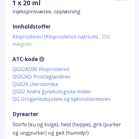
1 x 20 ml
Injeksjonsvæske, oppløsning
Innholdstoffer
Kloprostenol (Kloprostenol-natrium)
: 250
mikg/ml
ATC-kode
QG02AD90 Kloprostenol
QG02AD Prostaglandiner
QG02A Uterotonika
QG02 Andre gynekologiske midler
QG Urogenitalsystem og kjønnshormoner
Dyrearter
Storfe (ku og kvige), hest (hoppe), gris (purker
og ungpurker) og geit (hunndyr)