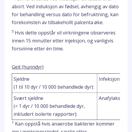
abort. Ved induksjon av fødsel, avhengig av dato
for behandling versus dato for befruktning, kan
forekomsten av tilbakehollt palcenta øke.
5
Hvis dette oppstår vil virkningene observeres
innen 15 minutter etter injeksjon, og vanligvis
forsvinne etter én time.
Geit (hunndyr)
Sjeldne
Infeksjon på i
(1 til 10 dyr / 10 000 behandlede dyr):
2
Svært sjeldne
Anafylaksi
(< 1 dyr / 10 000 behandlede dyr,
inkludert isolerte rapporter):
1
Kan oppstå hvis anaerobe bakterier kommer
inn i injeksjonsstedet, særlig etter