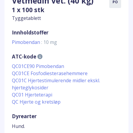
Vetmedin vet. (40 kg)
PO
1 x 100 stk
Tyggetablett
Innholdstoffer
Pimobendan
: 10 mg
ATC-kode
QC01CE90 Pimobendan
QC01CE Fosfodiesterasehemmere
QC01C Hjertestimulerende midler ekskl.
hjerteglykosider
QC01 Hjerteterapi
QC Hjerte og kretsløp
Dyrearter
Hund.