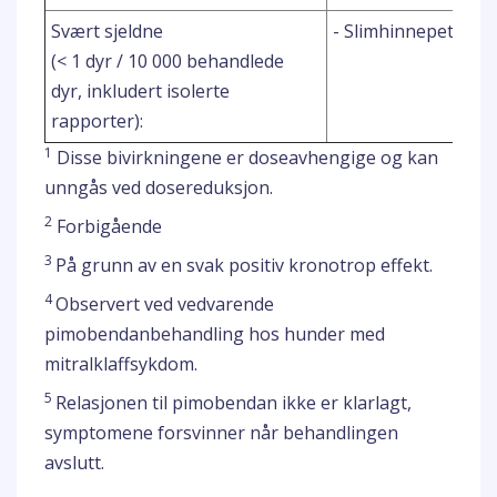
Svært sjeldne
- Slimhinnepetekki
(< 1 dyr / 10 000 behandlede
dyr, inkludert isolerte
rapporter):
1
Disse bivirkningene er doseavhengige og kan
unngås ved dosereduksjon.
2
Forbigående
3
På grunn av en svak positiv kronotrop effekt.
4
Observert ved vedvarende
pimobendanbehandling hos hunder med
mitralklaffsykdom.
5
Relasjonen til pimobendan ikke er klarlagt,
symptomene forsvinner når behandlingen
avslutt.