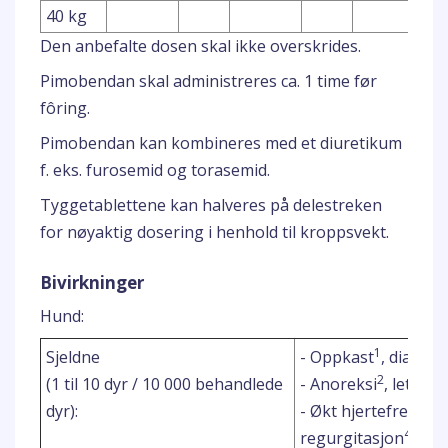
40 kg
Den anbefalte dosen skal ikke overskrides.
Pimobendan skal administreres ca. 1 time før
fôring.
Pimobendan kan kombineres med et diuretikum
f. eks. furosemid og torasemid.
Tyggetablettene kan halveres på delestreken
for nøyaktig dosering i henhold til kroppsvekt.
Bivirkninger
Hund:
1
2
Sjeldne
- Oppkast
, diaré
2
2
(1 til 10 dyr / 10 000 behandlede
- Anoreksi
, letargi
dyr):
- Økt hjertefrekven
4
regurgitasjon