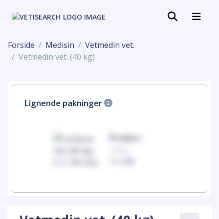
Forside
Medisin
Vetmedin vet.
Vetmedin vet. (40 kg)
Lignende pakninger
uct
Product
100mg
00
1 x 100