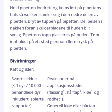
Hold pipetten loddrett og knips lett på pipettens
hals så væsken samler seg i den nedre delen av
pipetten. Bryt av tuppen på pipetten. Del pelsen i
nakken foran skulderbladene til huden blir
synlig. Pipettens topp plasseres på huden. Tøm
innholdet på ett sted gjennom flere trykk på
pipetten.
Bivirkninger
Katt og ilder:
Svært sjeldne
Reaksjoner på
(< 1 dyr / 10 000
applikasjonsstedet
1
1
1
behandlede dyr,
(flassing
, hårtap
, kløe
og
1
inkludert isolerte
rødhet
).
rapporter):
Generell kløe eller hårtap.
2