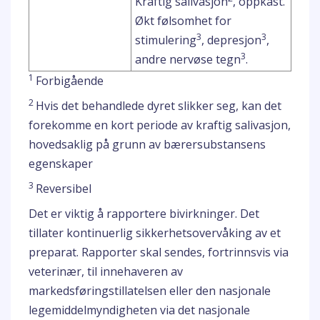
Kraftig salivasjon
, oppkast.
Økt følsomhet for
3
3
stimulering
, depresjon
,
3
andre nervøse tegn
.
1
Forbigående
2
Hvis det behandlede dyret slikker seg, kan det
forekomme en kort periode av kraftig salivasjon,
hovedsaklig på grunn av bærersubstansens
egenskaper
3
Reversibel
Det er viktig å rapportere bivirkninger. Det
tillater kontinuerlig sikkerhetsovervåking av et
preparat. Rapporter skal sendes, fortrinnsvis via
veterinær, til innehaveren av
markedsføringstillatelsen eller den nasjonale
legemiddelmyndigheten via det nasjonale