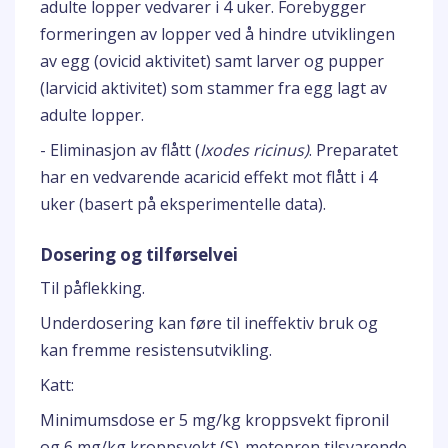
adulte lopper vedvarer i 4 uker. Forebygger
formeringen av lopper ved å hindre utviklingen
av egg (ovicid aktivitet) samt larver og pupper
(larvicid aktivitet) som stammer fra egg lagt av
adulte lopper.
- Eliminasjon av flått (
Ixodes ricinus)
. Preparatet
har en vedvarende acaricid effekt mot flått i 4
uker (basert på eksperimentelle data).
Dosering og tilførselvei
Til påflekking.
Underdosering kan føre til ineffektiv bruk og
kan fremme resistensutvikling.
Katt:
Minimumsdose er 5 mg/kg kroppsvekt fipronil
og 6 mg/kg kroppsvekt (S)-metopren tilsvarende