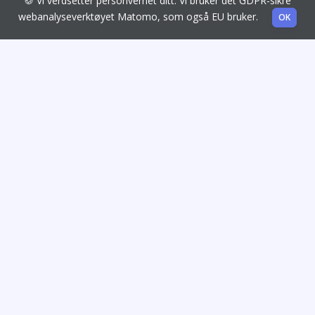
🍪 Vi verdsetter personvernet ditt. Vi bruker det GDPR-sikre
webanalyseverktøyet Matomo, som også EU bruker.
OK