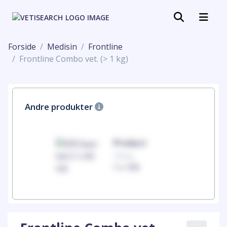
Forside
Medisin
Frontline
Frontline Combo vet. (> 1 kg)
Andre produkter
uct
Product
100mg
00
1 x 100