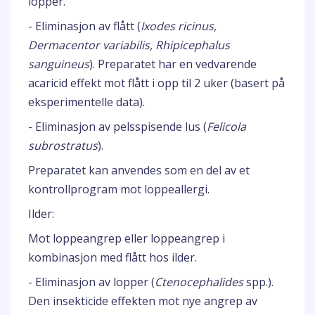
lopper.
- Eliminasjon av flått (
Ixodes ricinus,
Dermacentor variabilis, Rhipicephalus
sanguineus
). Preparatet har en vedvarende
acaricid effekt mot flått i opp til 2 uker (basert på
eksperimentelle data).
- Eliminasjon av pelsspisende lus (
Felicola
subrostratus
).
Preparatet kan anvendes som en del av et
kontrollprogram mot loppeallergi.
Ilder:
Mot loppeangrep eller loppeangrep i
kombinasjon med flått hos ilder.
- Eliminasjon av lopper (
Ctenocephalides
spp.).
Den insekticide effekten mot nye angrep av