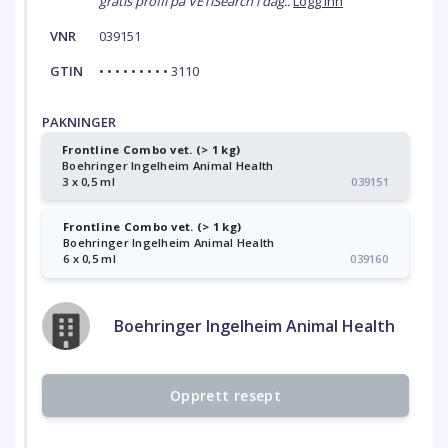
gratis profil på VETiSearch i dag..
Logg inn
VNR
039151
GTIN
• • • • • • • • • 3110
PAKNINGER
Frontline Combo vet. (> 1 kg)
Boehringer Ingelheim Animal Health
3 x 0,5 ml
039151
Frontline Combo vet. (> 1 kg)
Boehringer Ingelheim Animal Health
6 x 0,5 ml
039160
Boehringer Ingelheim Animal Health
Opprett resept