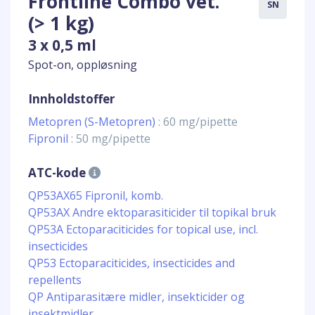
Frontline Combo vet.
SN
(> 1 kg)
3 x 0,5 ml
Spot-on, oppløsning
Innholdstoffer
Metopren (S-Metopren)
: 60 mg/pipette
Fipronil
: 50 mg/pipette
ATC-kode
QP53AX65 Fipronil, komb.
QP53AX Andre ektoparasiticider til topikal bruk
QP53A Ectoparaciticides for topical use, incl.
insecticides
QP53 Ectoparaciticides, insecticides and
repellents
QP Antiparasitære midler, insekticider og
insektmidler