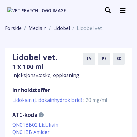
Forside
Medisin
Lidobel
Lidobel vet.
Lidobel vet.
IM
PE
SC
1 x 100 ml
Injeksjonsvæske, oppløsning
Innholdstoffer
Lidokain (Lidokainhydroklorid)
: 20 mg/ml
ATC-kode
QN01BB02 Lidokain
QN01BB Amider