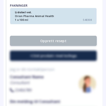
PAKNINGER
Lidobel vet.
Orion Pharma Animal Health
1 x 100 ml
548308
Opprett resept
Del produkt med kollega
Jeg er din kontaktperson
Consultant Name
Consultant
23456789
Din melding til Consultant