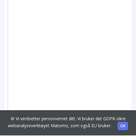
🍪 Vi verdsetter personvernet ditt. Vi bruker det GDPR-sikre
webanalyseverktøyet Matomo, som også EU bruker.
OK