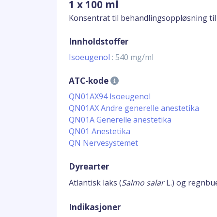
1 x 100 ml
Konsentrat til behandlingsoppløsning til 
Innholdstoffer
Isoeugenol
: 540 mg/ml
ATC-kode
QN01AX94 Isoeugenol
QN01AX Andre generelle anestetika
QN01A Generelle anestetika
QN01 Anestetika
QN Nervesystemet
Dyrearter
Atlantisk laks (
Salmo salar
L.) og regnbue
Indikasjoner