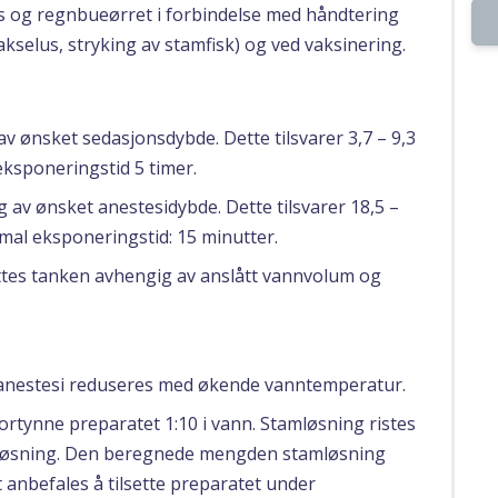
ks og regnbueørret i forbindelse med håndtering
 lakselus, stryking av stamfisk) og ved vaksinering.
v ønsket sedasjonsdybde. Dette tilsvarer 3,7 – 9,3
eksponeringstid 5 timer.
 av ønsket anestesidybde. Dette tilsvarer 18,5 –
imal eksponeringstid: 15 minutter.
ettes tanken avhengig av anslått vannvolum og
on/anestesi reduseres med økende vanntemperatur.
ortynne preparatet 1:10 i vann. Stamløsning ristes
t løsning. Den beregnede mengden stamløsning
t anbefales å tilsette preparatet under