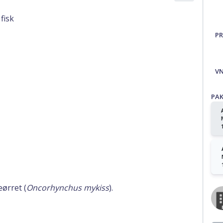
fisk
PR
V
PA
ørret (
Oncorhynchus mykiss
).