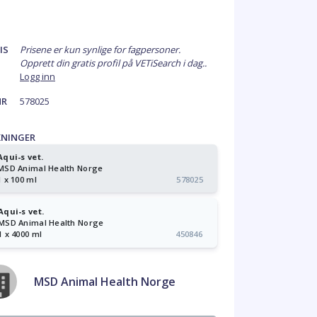
IS
Prisene er kun synlige for fagpersoner.
Opprett din gratis profil på VETiSearch i dag..
Logg inn
NR
578025
KNINGER
Aqui-s vet.
MSD Animal Health Norge
1 x 100 ml
578025
Aqui-s vet.
MSD Animal Health Norge
1 x 4000 ml
450846
MSD Animal Health Norge