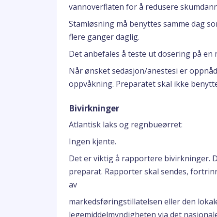
vannoverflaten for å redusere skumdann
Stamløsning må benyttes samme dag som 
flere ganger daglig.
Det anbefales å teste ut dosering på en 
Når ønsket sedasjon/anestesi er oppnådd 
oppvåkning. Preparatet skal ikke benytte
Bivirkninger
Atlantisk laks og regnbueørret:
Ingen kjente.
Det er viktig å rapportere bivirkninger. 
preparat. Rapporter skal sendes, fortrinn
av
markedsføringstillatelsen eller den loka
legemiddelmyndigheten via det nasjonal