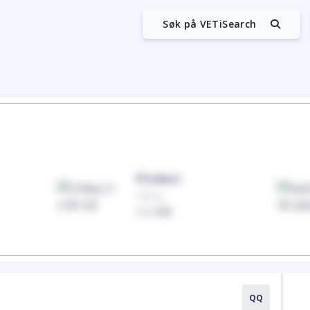
Søk på VETiSearch
Product
100mg
1 x 100
QQ