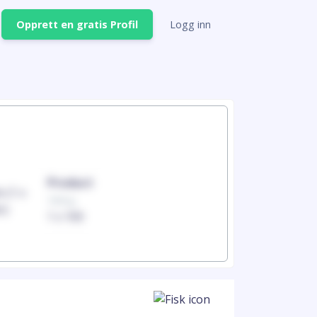
Opprett en gratis Profil
Logg inn
Product
Produc
100mg
100mg
1 x 100
1 x 100