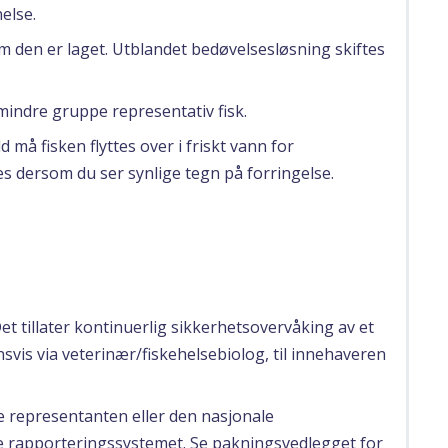
else.
den er laget. Utblandet bedøvelsesløsning skiftes
mindre gruppe representativ fisk.
må fisken flyttes over i friskt vann for
s dersom du ser synlige tegn på forringelse.
Det tillater kontinuerlig sikkerhetsovervåking av et
svis via veterinær/fiskehelsebiolog, til innehaveren
le representanten eller den nasjonale
e rapporteringssystemet. Se pakningsvedlegget for