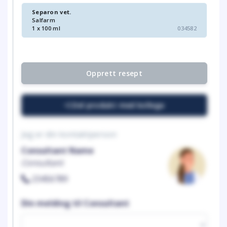
Separon vet.
Salfarm
1 x 100 ml
034582
Opprett resept
Del produkt med kollega
Jeg er din kontaktperson
Consultant Name
Consultant
23456789
Din melding til Consultant