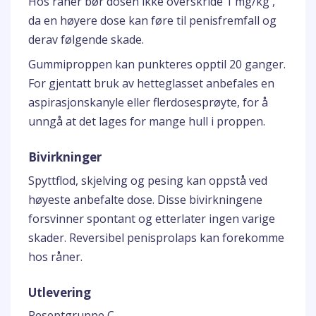
Hos råner bør dosen ikke overskride 1 mg/kg ,
da en høyere dose kan føre til penisfremfall og
derav følgende skade.
Gummiproppen kan punkteres opptil 20 ganger.
For gjentatt bruk av hetteglasset anbefales en
aspirasjonskanyle eller flerdosesprøyte, for å
unngå at det lages for mange hull i proppen.
Bivirkninger
Spyttflod, skjelving og pesing kan oppstå ved
høyeste anbefalte dose. Disse bivirkningene
forsvinner spontant og etterlater ingen varige
skader. Reversibel penisprolaps kan forekomme
hos råner.
Utlevering
Reseptgruppe C