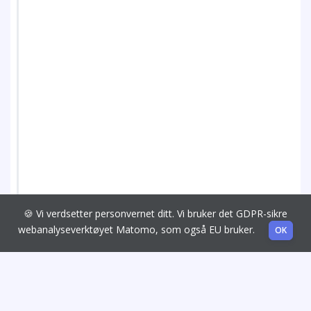
🍪 Vi verdsetter personvernet ditt. Vi bruker det GDPR-sikre
webanalyseverktøyet Matomo, som også EU bruker.
OK