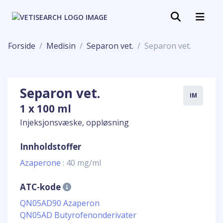
Forside
Medisin
Separon vet.
Separon vet.
Separon vet.
IM
1 x 100 ml
Injeksjonsvæske, oppløsning
Innholdstoffer
Azaperone
: 40 mg/ml
ATC-kode
QN05AD90 Azaperon
QN05AD Butyrofenonderivater