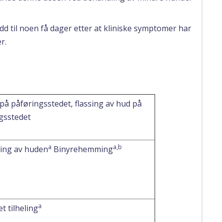
d til noen få dager etter at kliniske symptomer har
r.
på påføringsstedet, flassing av hud på
gsstedet
a
a,b
ing av huden
Binyrehemming
a
t tilheling