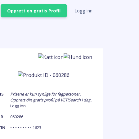
Opprett en gratis Profil
Logg inn
IS
Prisene er kun synlige for fagpersoner.
Opprett din gratis profil på VETiSearch i dag..
Logg inn
NR
060286
TIN
• • • • • • • • • 1623