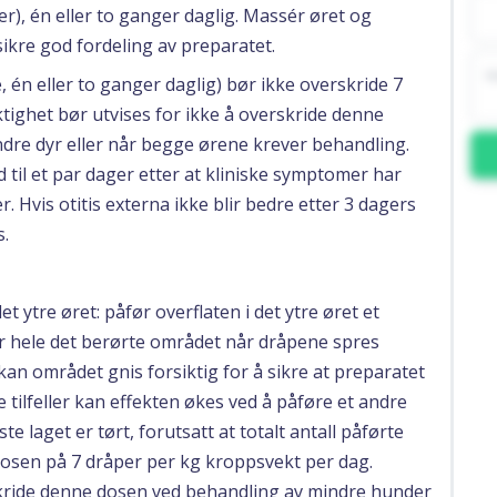
er), én eller to ganger daglig. Massér øret og
ikre god fordeling av preparatet.
 én eller to ganger daglig) bør ikke overskride 7
tighet bør utvises for ikke å overskride denne
dre dyr eller når begge ørene krever behandling.
til et par dager etter at kliniske symptomer har
 Hvis otitis externa ikke blir bedre etter 3 dagers
.
t ytre øret: påfør overflaten i det ytre øret et
kker hele det berørte området når dråpene spres
an området gnis forsiktig for å sikre at preparatet
ge tilfeller kan effekten økes ved å påføre et andre
te laget er tørt, forutsatt at totalt antall påførte
osen på 7 dråper per kg kroppsvekt per dag.
rskride denne dosen ved behandling av mindre hunder