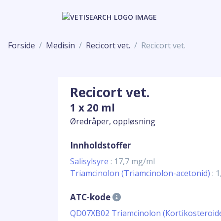
Forside
Medisin
Recicort vet.
Recicort vet.
Recicort vet.
1 x 20 ml
Øredråper, oppløsning
Innholdstoffer
Salisylsyre
: 17,7 mg/ml
Triamcinolon (Triamcinolon-acetonid)
: 
ATC-kode
QD07XB02 Triamcinolon (Kortikosteroider