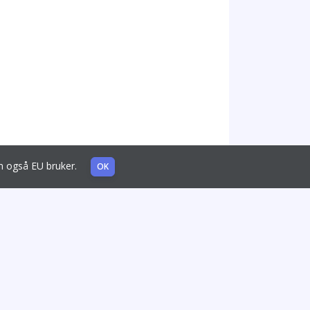
som også EU bruker.
OK
Lignende pakninger