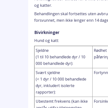
og katter.
Behandlingen skal fortsettes uten avbrud
forsvunnet, men ikke lenger enn 14 dage
Bivirkninger
Hund og katt:
Sjeldne
Rødhet 
(1 til 10 behandlede dyr / 10
påførin
000 behandlede dyr):
Svært sjeldne
Fortynn
(< 1 dyr / 10 000 behandlede
dyr, inkludert isolerte
rapporter):
Ubestemt frekvens (kan ikke
Forsinke
anslås utifra tilgjengelige