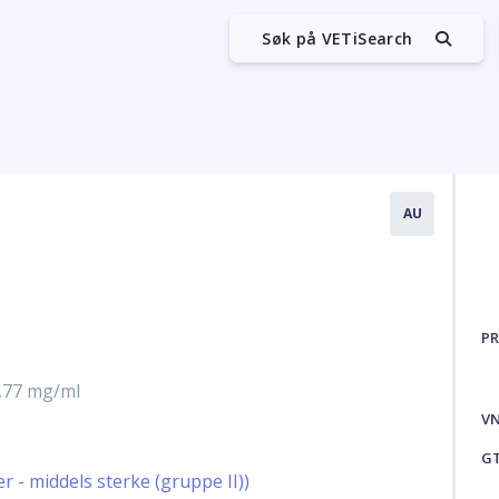
Søk på VETiSearch
AU
PR
1,77 mg/ml
V
G
 - middels sterke (gruppe II))