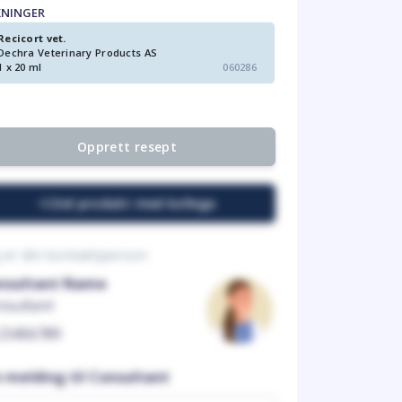
KNINGER
Recicort vet.
Dechra Veterinary Products AS
1 x 20 ml
060286
Opprett resept
Del produkt med kollega
 er din kontaktperson
nsultant Name
nsultant
23456789
n melding til Consultant