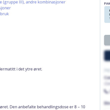
e (gruppe III), andre kombinasjoner
PA
sjoner
 bruk
matitt i det ytre øret.
Jeg
Co
Co
Di
 øret. Den anbefalte behandlingsdose er 8 – 10