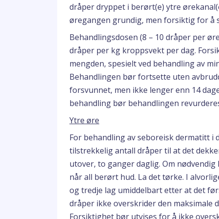
dråper dryppet i berørt(e) ytre ørekanal(
øregangen grundig, men forsiktig for å s
Behandlingsdosen (8 – 10 dråper per øre,
dråper per kg kroppsvekt per dag. Forsik
mengden, spesielt ved behandling av min
Behandlingen bør fortsette uten avbrudd 
forsvunnet, men ikke lenger enn 14 dager.
behandling bør behandlingen revurderes
Ytre øre
For behandling av seboreisk dermatitt i de
tilstrekkelig antall dråper til at det de
utover, to ganger daglig. Om nødvendig k
når all berørt hud. La det tørke. I alvorli
og tredje lag umiddelbart etter at det førs
dråper ikke overskrider den maksimale d
Forsiktighet bør utvises for å ikke ove