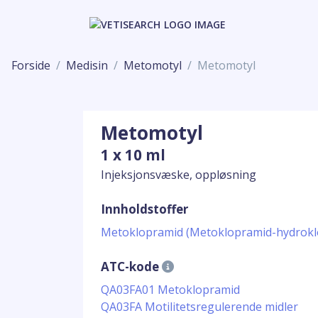
Forside
Medisin
Metomotyl
Metomotyl
Metomotyl
1 x 10 ml
Injeksjonsvæske, oppløsning
Innholdstoffer
Metoklopramid (Metoklopramid-hydrokl
ATC-kode
QA03FA01 Metoklopramid
QA03FA Motilitetsregulerende midler