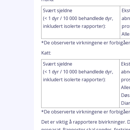
Svært sjeldne
Eks
(< 1 dyr / 10 000 behandlede dyr,
abn
inkludert isolerte rapporter):
pro
All
*De observerte virkningene er forbigåe
Katt:
Svært sjeldne
Ekst
(< 1 dyr / 10 000 behandlede dyr,
abn
inkludert isolerte rapporter):
pros
Alle
Døs
Dia
*De observerte virkningene er forbigåe
Det er viktig å rapportere bivirkninger. 
preparat. Rapporter skal sendes, fortrinn