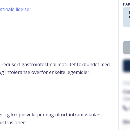
PA
tinale lidelser
redusert gastrointestinal motilitet forbundet med
og intoleranse overfor enkelte legemidler.
Jeg
Co
Co
er kg kroppsvekt per dag tilført intramuskulært
Di
nistrasjoner: