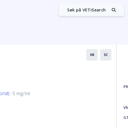
Søk på VETiSearch
IM
SC
PR
orid)
: 5 mg/ml
V
G