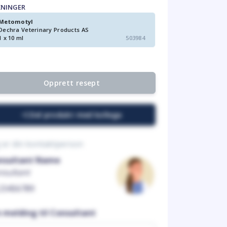
KNINGER
Metomotyl
Dechra Veterinary Products AS
1 x 10 ml
503984
Opprett resept
Del produkt med kollega
 er din kontaktperson
nsultant Name
nsultant
23456789
n melding til Consultant