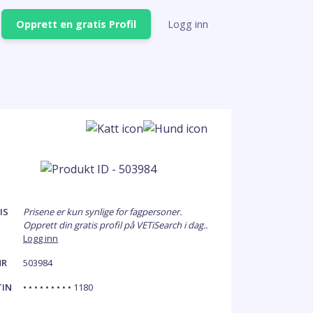
Opprett en gratis Profil
Logg inn
IS
Prisene er kun synlige for fagpersoner.
Opprett din gratis profil på VETiSearch i dag..
Logg inn
NR
503984
TIN
• • • • • • • • • 1180