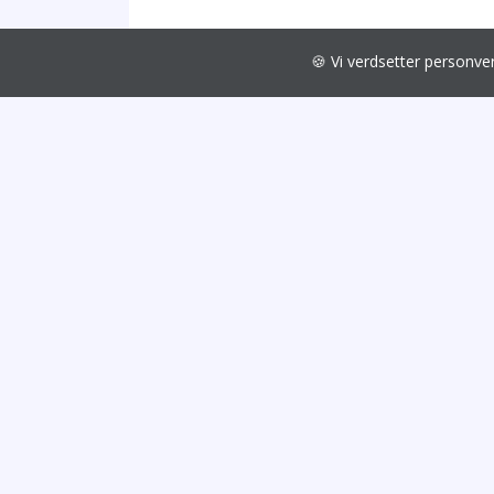
🍪 Vi verdsetter personv