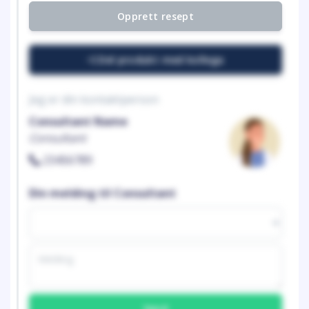
Opprett resept
Del produkt med kollega
Jeg er din kontaktperson
Consultant Name
Consultant
23456789
Din melding til Consultant
Send